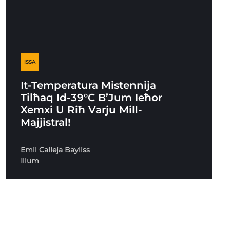
ISSA
It-Temperatura Mistennija
Tilħaq Id-39°C B’Jum Ieħor
Xemxi U Riħ Varju Mill-
Majjistral!
Emil Calleja Bayliss
Illum