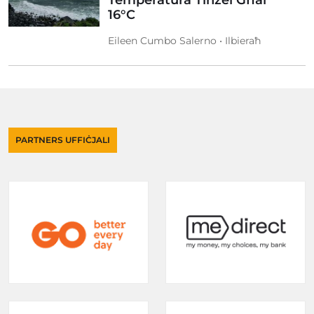
Temperatura Tinżel Għal
16°C
Eileen Cumbo Salerno • Ilbieraħ
PARTNERS UFFIĊJALI