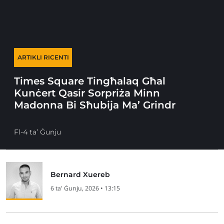
ARTIKLI RICENTI
Times Square Tingħalaq Għal
Kunċert Qasir Sorpriża Minn
Madonna Bi Sħubija Ma’ Grindr
Fl-4 ta’ Ġunju
Bernard Xuereb
6 ta' Ġunju, 2026 • 13:15