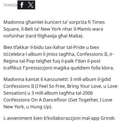
Ixxerja
Madonna għamlet kunċert ta’ sorpriża fi Times
Square, il-Belt ta’ New York nhar il-Ħamis wara
nofsinhar (tard filgħaxija għal Malta).
Biex tfakkar il-bidu tax-Xahar tal-Pride u biex
tiċċelebra l-album li jmiss tagħha, Confessions II, ir-
Reġina tal-Pop telgħet fuq il-palk f’dan il-post
traffikuż f’prestazzjoni maġika quddiem folla kbira.
Madonna kantat 6 kanzunetti: 3 mill-album il-ġdid
Confessions II (I Feel So Free, Bring Your Love, u Love
Sensation) u 3 mill-album tagħha tal-2006
Confessions On A Dancefloor (Get Together, I Love
New York, u Hung Up).
L-avveniment kien b’kollaborazzjoni mal-app Grindr.