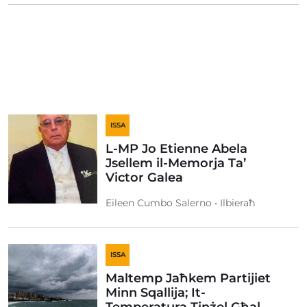
ISSA
L-MP Jo Etienne Abela
Jsellem il-Memorja Ta’
Victor Galea
Eileen Cumbo Salerno • Ilbieraħ
ISSA
Maltemp Jaħkem Partijiet
Minn Sqallija; It-