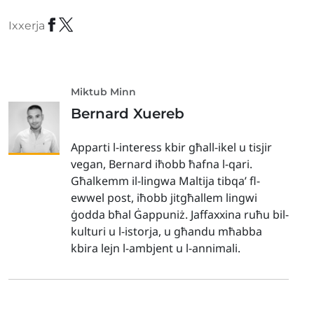
Ixxerja
Miktub Minn
Bernard Xuereb
Apparti l-interess kbir għall-ikel u tisjir
vegan, Bernard iħobb ħafna l-qari.
Għalkemm il-lingwa Maltija tibqa’ fl-
ewwel post, iħobb jitgħallem lingwi
ġodda bħal Ġappuniż. Jaffaxxina ruħu bil-
kulturi u l-istorja, u għandu mħabba
kbira lejn l-ambjent u l-annimali.