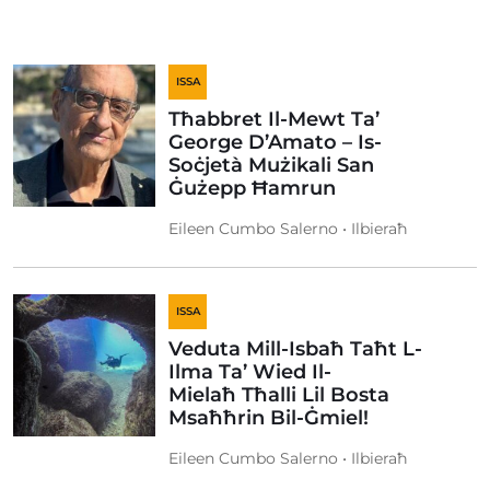
ISSA
Tħabbret Il-Mewt Ta’
George D’Amato – Is-
Soċjetà Mużikali San
Ġużepp Ħamrun
Eileen Cumbo Salerno • Ilbieraħ
ISSA
Veduta Mill-Isbaħ Taħt L-
Ilma Ta’ Wied Il-
Mielaħ Tħalli Lil Bosta
Msaħħrin Bil-Ġmiel!
Eileen Cumbo Salerno • Ilbieraħ