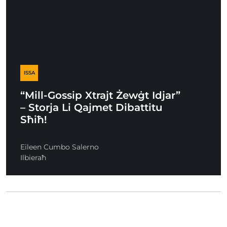
ISSA
“Mill-Gossip Xtrajt Żewġt Idjar”
– Storja Li Qajmet Dibattitu
Sħiħ!
Eileen Cumbo Salerno
Ilbieraħ