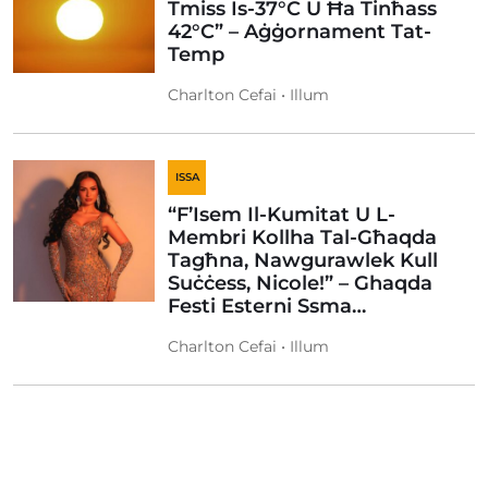
Tmiss Is-37°C U Ħa Tinħass
42°C” – Aġġornament Tat-
Temp
Charlton Cefai • Illum
ISSA
“F’Isem Il-Kumitat U L-
Membri Kollha Tal-Għaqda
Tagħna, Nawgurawlek Kull
Suċċess, Nicole!” – Ghaqda
Festi Esterni Ssma…
Charlton Cefai • Illum