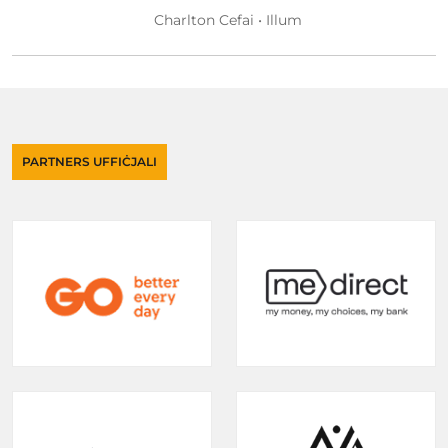
Charlton Cefai • Illum
PARTNERS UFFIĊJALI