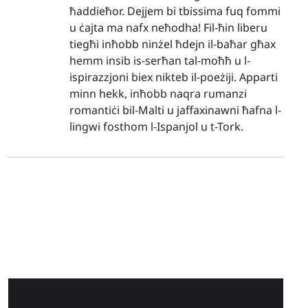
ħaddieħor. Dejjem bi tbissima fuq fommi
u ċajta ma nafx neħodha! Fil-ħin liberu
tiegħi inħobb ninżel ħdejn il-baħar għax
hemm insib is-serħan tal-moħħ u l-
ispirazzjoni biex nikteb il-poeżiji. Apparti
minn hekk, inħobb naqra rumanzi
romantiċi bil-Malti u jaffaxinawni ħafna l-
lingwi fosthom l-Ispanjol u t-Tork.