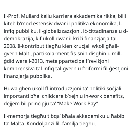
Il-Prof. Mullard kellu karriera akkademika rikka, billi
kiteb b’mod estensiv dwar il-politika ekonomika, l-
infiq pubbliku, il-globalizzazzjoni, iċ-ċittadinanza u d-
demokrazija, kif ukoll dwar il-kriżi finanzjarja tal-
2008. Il-kontribut tiegħu kien kruċjali wkoll għall-
gvern Malti, partikolarment fis-snin disgħin u mill-
ġdid wara l-2013, meta pparteċipa f’reviżjoni
komprensiva tal-infiq tal-gvern u f’riformi fil-ġestjoni
finanzjarja pubblika.
Huwa għen ukoll fl-introduzzjoni ta’ politiki soċjali
importanti bħal childcare b’xejn u in-work benefits,
dejjem bil-prinċipju ta’ “Make Work Pay”.
Il-memorja tiegħu tibqa’ bħala akkademiku u ħabib
ta’ Malta. Kondoljanzi lill-familja tiegħu.