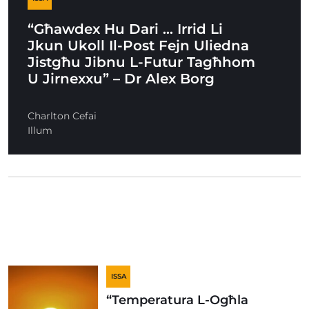
“Għawdex Hu Dari … Irrid Li
Jkun Ukoll Il-Post Fejn Uliedna
Jistgħu Jibnu L-Futur Tagħhom
U Jirnexxu” – Dr Alex Borg
Charlton Cefai
Illum
ISSA
“Temperatura L-Ogħla