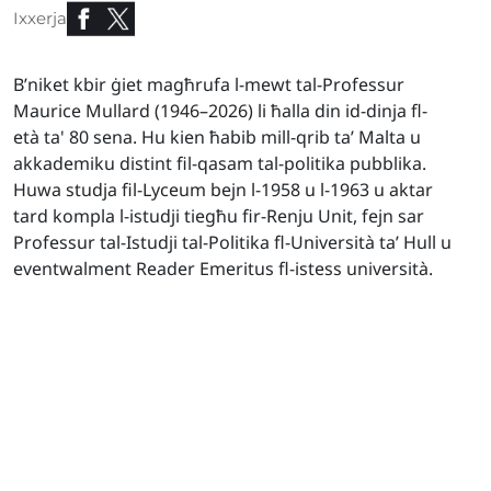
Ixxerja
B’niket kbir ġiet magħrufa l-mewt tal-Professur
Maurice Mullard (1946–2026) li ħalla din id-dinja fl-
età ta' 80 sena. Hu kien ħabib mill-qrib ta’ Malta u
akkademiku distint fil-qasam tal-politika pubblika.
Huwa studja fil-Lyceum bejn l-1958 u l-1963 u aktar
tard kompla l-istudji tiegħu fir-Renju Unit, fejn sar
Professur tal-Istudji tal-Politika fl-Università ta’ Hull u
eventwalment Reader Emeritus fl-istess università.