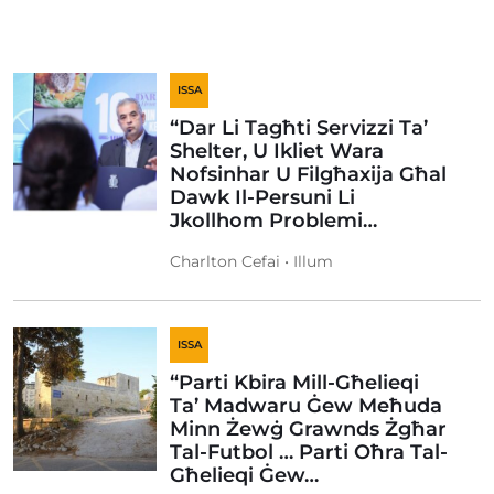
ISSA
“Dar Li Tagħti Servizzi Ta’
Shelter, U Ikliet Wara
Nofsinhar U Filgħaxija Għal
Dawk Il-Persuni Li
Jkollhom Problemi…
Charlton Cefai • Illum
ISSA
“Parti Kbira Mill-Għelieqi
Ta’ Madwaru Ġew Meħuda
Minn Żewġ Grawnds Żgħar
Tal-Futbol … Parti Oħra Tal-
Għelieqi Ġew…