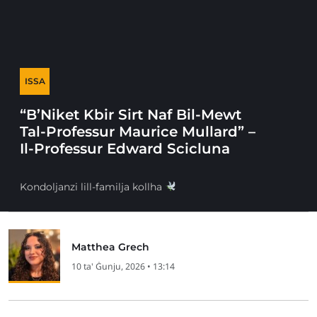
ISSA
“B’Niket Kbir Sirt Naf Bil-Mewt
Tal-Professur Maurice Mullard” –
Il-Professur Edward Scicluna
Kondoljanzi lill-familja kollha
Matthea Grech
10 ta' Ġunju, 2026 • 13:14