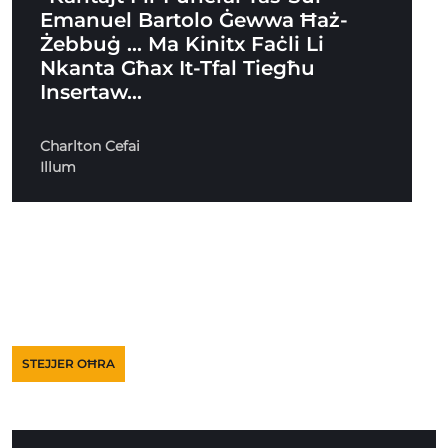
Emanuel Bartolo Ġewwa Ħaż-
Żebbuġ … Ma Kinitx Faċli Li
Nkanta Għax It-Tfal Tiegħu
Insertaw…
Charlton Cefai
Illum
STEJJER OĦRA