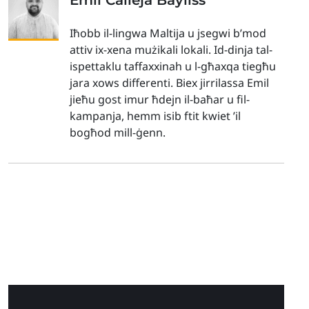
Emil Calleja Bayliss
Iħobb il-lingwa Maltija u jsegwi b’mod
attiv ix-xena mużikali lokali. Id-dinja tal-
ispettaklu taffaxxinah u l-għaxqa tiegħu
jara xows differenti. Biex jirrilassa Emil
jieħu gost imur ħdejn il-baħar u fil-
kampanja, hemm isib ftit kwiet ’il
bogħod mill-ġenn.