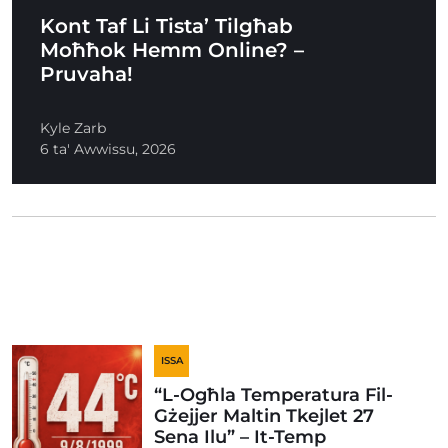
Kont Taf Li Tista’ Tilgħab
Moħħok Hemm Online? –
Pruvaha!
Kyle Zarb
6 ta' Awwissu, 2026
ISSA
“L-Ogħla Temperatura Fil-
Gżejjer Maltin Tkejlet 27
Sena Ilu” – It-Temp