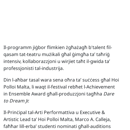
Il-programm jiġbor flimkien żgħażagħ b'talent fil-
qasam tat-teatru mużikali għal ġimgħa ta’ taħriġ
intensiv, kollaborazzjoni u wirjiet taħt il-gwida ta’
professjonisti tal-industrija.
Din l-aħbar tasal wara sena oħra ta’ suċċess għal Hoi
Polloi Malta, li waqt il-festival rebħet l-Achievement
in Ensemble Award għall-produzzjoni tagħha
Dare
to Dream Jr.
Il-Prinċipal tal-Arti Performattiva u Executive &
Artistic Lead ta’ Hoi Polloi Malta, Marco A. Calleja,
faħħar lill-erba’ studenti nominati għall-auditions