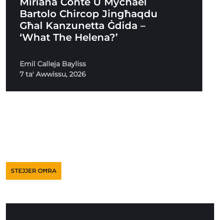
Miriana Conte U Mychael
Bartolo Chircop Jingħaqdu
Għal Kanzunetta Ġdida –
‘What The Helena?’
Emil Calleja Bayliss
7 ta' Awwissu, 2026
STEJJER OĦRA