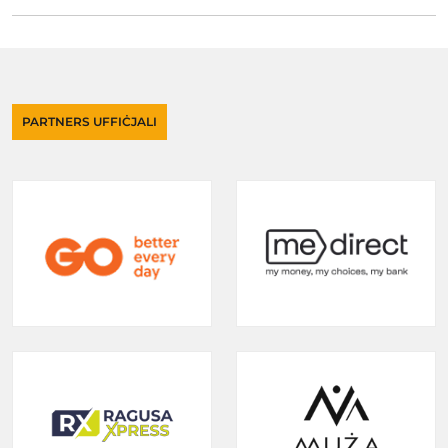
PARTNERS UFFIĊJALI