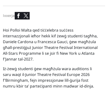
Ixxerja
Hoi Polloi Malta qed tiċċelebra suċċess
internazzjonali ieħor hekk kif żewġ studenti tagħha,
Daniele Cardona u Francesca Gauci, ġew magħżula
għall-prestiġjuż Junior Theatre Festival International
All-Stars Programme li se jsir fi New York u Atlanta
f’Jannar tal-2027.
Iż-żewġ studenti ġew magħżula wara auditions li
saru waqt il-Junior Theatre Festival Europe 2026
f’Birmingham, fejn impressjonaw lill-ġurija fost
numru kbir ta’ parteċipanti minn madwar id-dinja.