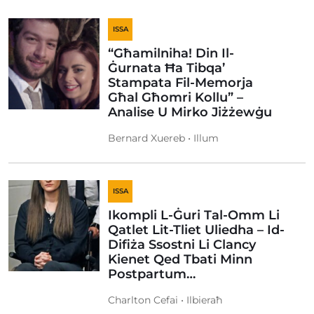
ISSA
“Għamilniha! Din Il-
Ġurnata Ħa Tibqa’
Stampata Fil-Memorja
Għal Għomri Kollu” –
Analise U Mirko Jiżżewġu
Bernard Xuereb • Illum
ISSA
Ikompli L-Ġuri Tal-Omm Li
Qatlet Lit-Tliet Uliedha – Id-
Difiża Ssostni Li Clancy
Kienet Qed Tbati Minn
Postpartum…
Charlton Cefai • Ilbieraħ