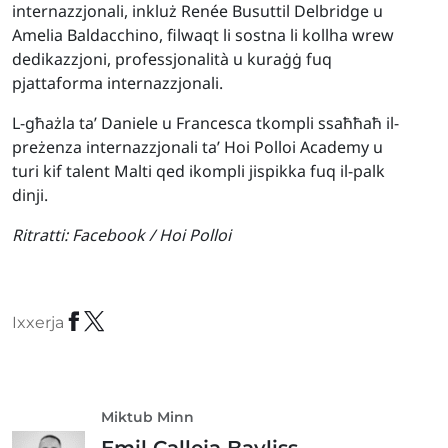
internazzjonali, inkluż Renée Busuttil Delbridge u
Amelia Baldacchino, filwaqt li sostna li kollha wrew
dedikazzjoni, professjonalità u kuraġġ fuq
pjattaforma internazzjonali.
L-għażla ta’ Daniele u Francesca tkompli ssaħħaħ il-
preżenza internazzjonali ta’ Hoi Polloi Academy u
turi kif talent Malti qed ikompli jispikka fuq il-palk
dinji.
Ritratti:
Facebook / Hoi Polloi
Ixxerja
Miktub Minn