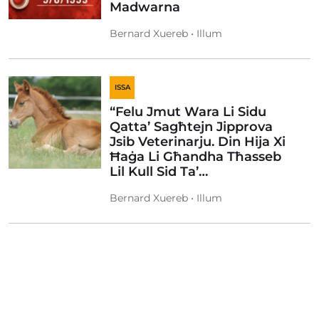
Madwarna
Bernard Xuereb • Illum
ISSA
“Felu Jmut Wara Li Sidu
Qatta’ Sagħtejn Jipprova
Jsib Veterinarju. Din Hija Xi
Ħaġa Li Għandha Tħasseb
Lil Kull Sid Ta’…
Bernard Xuereb • Illum