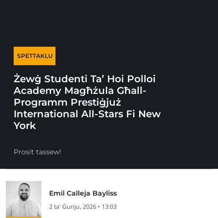
SPETTAKLU
Żewġ Studenti Ta’ Hoi Polloi
Academy Magħżula Għall-
Programm Prestiġjuż
International All-Stars Fi New
York
Prosit tassew!
Emil Calleja Bayliss
2 ta' Ġunju, 2026 • 13:03