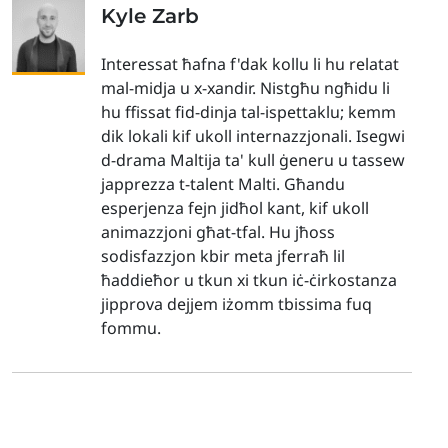
Kyle Zarb
Interessat ħafna f'dak kollu li hu relatat
mal-midja u x-xandir. Nistgħu ngħidu li
hu ffissat fid-dinja tal-ispettaklu; kemm
dik lokali kif ukoll internazzjonali. Isegwi
d-drama Maltija ta' kull ġeneru u tassew
japprezza t-talent Malti. Għandu
esperjenza fejn jidħol kant, kif ukoll
animazzjoni għat-tfal. Hu jħoss
sodisfazzjon kbir meta jferraħ lil
ħaddieħor u tkun xi tkun iċ-ċirkostanza
jipprova dejjem iżomm tbissima fuq
fommu.