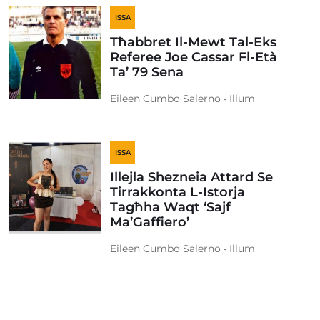
ISSA
Tħabbret Il-Mewt Tal-Eks
Referee Joe Cassar Fl-Età
Ta’ 79 Sena
Eileen Cumbo Salerno • Illum
ISSA
Illejla Shezneia Attard Se
Tirrakkonta L-Istorja
Tagħha Waqt ‘Sajf
Ma’Gaffiero’
Eileen Cumbo Salerno • Illum