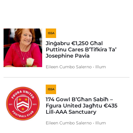
ISSA
Jinġabru €1,250 Għal
Puttinu Cares B’Tifkira Ta’
Josephine Pavia
Eileen Cumbo Salerno • Illum
ISSA
174 Gowl B’Għan Sabiħ –
Fgura United Jagħtu €435
Lill-AAA Sanctuary
Eileen Cumbo Salerno • Illum