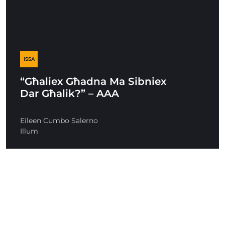
ISSA
“Għaliex Għadna Ma Sibniex
Dar Għalik?” – AAA
Eileen Cumbo Salerno
Illum