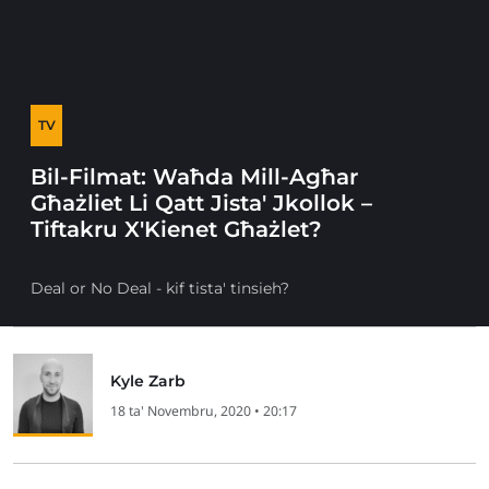
TV
Bil-Filmat: Waħda Mill-Agħar
Għażliet Li Qatt Jista' Jkollok –
Tiftakru X'Kienet Għażlet?
Deal or No Deal - kif tista' tinsieh?
Kyle Zarb
18 ta' Novembru, 2020 • 20:17