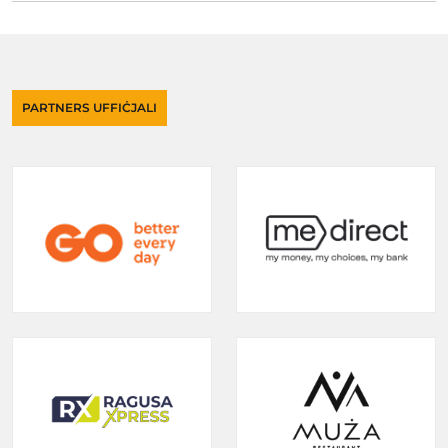
PARTNERS UFFIĊJALI