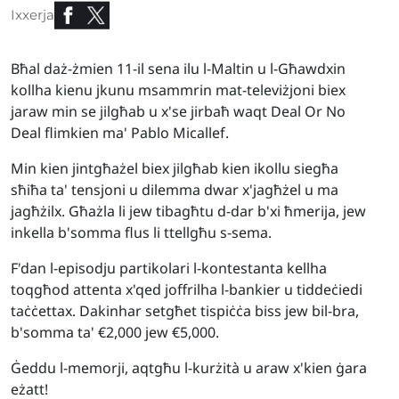
Ixxerja
Bħal daż-żmien 11-il sena ilu l-Maltin u l-Għawdxin
kollha kienu jkunu msammrin mat-televiżjoni biex
jaraw min se jilgħab u x'se jirbaħ waqt Deal Or No
Deal flimkien ma' Pablo Micallef.
Min kien jintgħażel biex jilgħab kien ikollu siegħa
sħiħa ta' tensjoni u dilemma dwar x'jagħżel u ma
jagħżilx. Għażla li jew tibagħtu d-dar b'xi ħmerija, jew
inkella b'somma flus li ttellgħu s-sema.
F'dan l-episodju partikolari l-kontestanta kellha
toqgħod attenta x'qed joffrilha l-bankier u tiddeċiedi
taċċettax. Dakinhar setgħet tispiċċa biss jew bil-bra,
b'somma ta'
€
2,000 jew
€
5,000.
Ġeddu l-memorji, aqtgħu l-kurżità u araw x'kien ġara
eżatt!