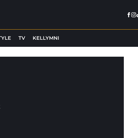
Fac
In
TYLE
TV
KELLYMNI
k