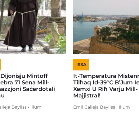
ISSA
 Dijonisju Mintoff
It-Temperatura Mistenn
lebra 71 Sena Mill-
Tilħaq Id-39°C B’Jum I
azzjoni Saċerdotali
Xemxi U Riħ Varju Mill-
ħu
Majjistral!
lleja Bayliss • Illum
Emil Calleja Bayliss • Illum