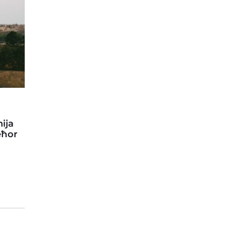
ija
eħor