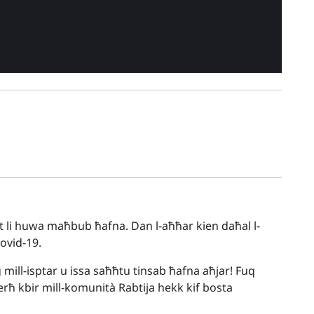
at li huwa maħbub ħafna. Dan l-aħħar kien daħal l-
Covid-19.
ġ mill-isptar u issa saħħtu tinsab ħafna aħjar! Fuq
 ferħ kbir mill-komunità Rabtija hekk kif bosta