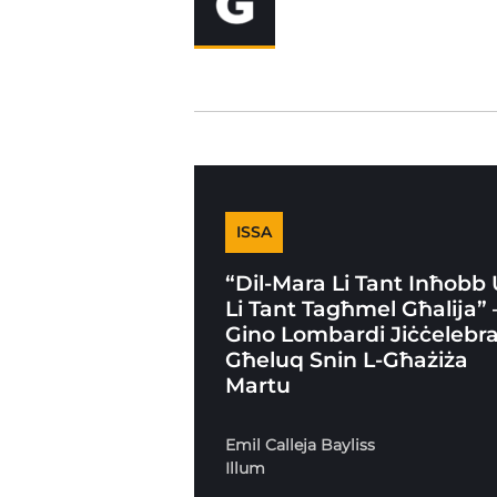
ISSA
“Dil-Mara Li Tant Inħobb
Li Tant Tagħmel Għalija” 
Gino Lombardi Jiċċelebr
Għeluq Snin L-Għażiża
Martu
Emil Calleja Bayliss
Illum