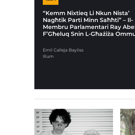
“Kemm Nixtieq Li Nkun Nista’
Nagħtik Parti Minn Saħħti” – Il-
Membru Parlamentari Ray Abe
F’Għeluq Snin L-Għażiża Omm
Emil Calleja Bayliss
Illum