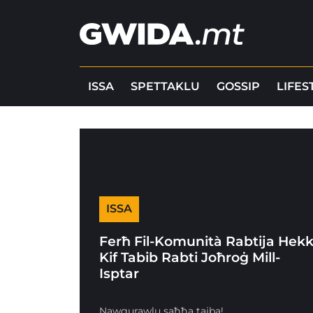
ISSA
SPETTAKLU
GOSSIP
LIFES
ISSA
Ferħ Fil-Komunità Rabtija Hek
Kif Tabib Rabti Joħroġ Mill-
Isptar
Nawgurawlu saħħa tajba!