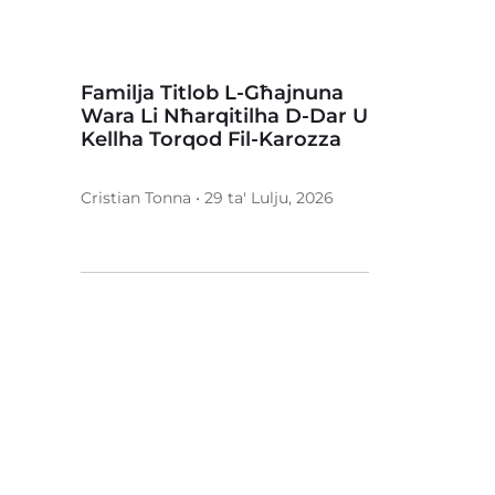
Familja Titlob L-Għajnuna
Wara Li Nħarqitilha D-Dar U
Kellha Torqod Fil-Karozza
Cristian Tonna • 29 ta' Lulju, 2026