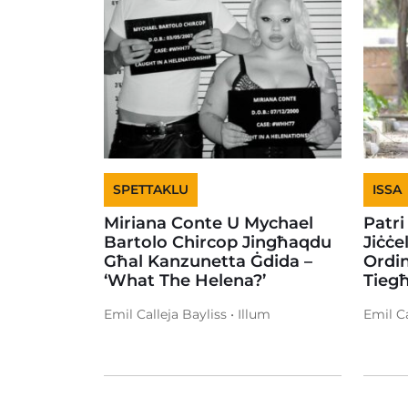
SPETTAKLU
ISSA
Miriana Conte U Mychael
Patri
Bartolo Chircop Jingħaqdu
Jiċċe
Għal Kanzunetta Ġdida –
Ordin
‘What The Helena?’
Tieg
Emil Calleja Bayliss • Illum
Emil Ca