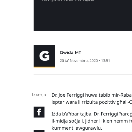
Gwida MT
20 ta' Novembru, 2020 • 13:51
Ixxerja
Dr. Joe Ferriggi huwa tabib mir-Rab
isptar wara li rriżulta pożittiv għall-
Iżda b’aħbar tajba, Dr. Ferriggi ħare
il-midja soċjali, jidher li kien hemm
kummenti awgurawlu.