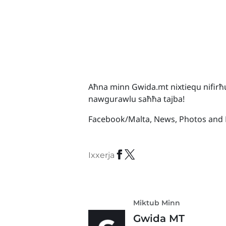
Aħna minn Gwida.mt nixtiequ nifirħu li
nawgurawlu saħħa tajba!
Facebook/Malta, News, Photos and
Ixxerja
Miktub Minn
Gwida MT