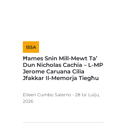
ISSA
Ħames Snin Mill-Mewt Ta’
Dun Nicholas Cachia – L-MP
Jerome Caruana Cilia
Jfakkar Il-Memorja Tiegħu
Eileen Cumbo Salerno • 28 ta' Lulju,
2026