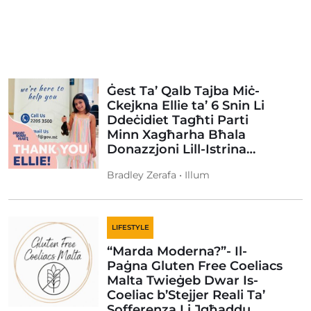
Ġest Ta’ Qalb Tajba Miċ-
Ckejkna Ellie ta’ 6 Snin Li
Ddeċidiet Tagħti Parti
Minn Xagħarha Bħala
Donazzjoni Lill-Istrina…
Bradley Zerafa • Illum
LIFESTYLE
“Marda Moderna?”- Il-
Paġna Gluten Free Coeliacs
Malta Twieġeb Dwar Is-
Coeliac b’Stejjer Reali Ta’
Sofferenza Li Jgħaddu…