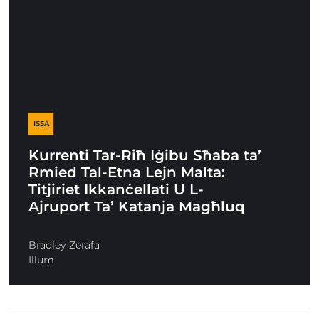
ISSA
Kurrenti Tar-Riħ Iġibu Sħaba ta’
Rmied Tal-Etna Lejn Malta:
Titjiriet Ikkanċellati U L-
Ajruport Ta’ Katanja Magħluq
Bradley Zerafa
Illum