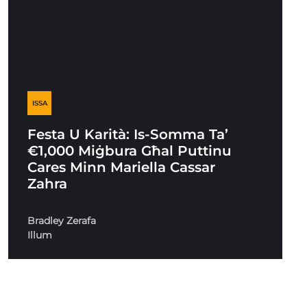
ISSA
Festa U Karità: Is-Somma Ta’
€1,000 Miġbura Għal Puttinu
Cares Minn Mariella Cassar
Zahra
Bradley Zerafa
Illum