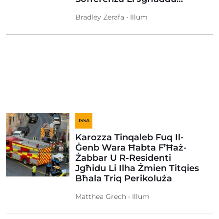
Bradley Zerafa • Illum
ISSA
Karozza Tinqaleb Fuq Il-
Ġenb Wara Ħabta F’Ħaż-
Żabbar U R-Residenti
Jgħidu Li Ilha Żmien Titqies
Bħala Triq Perikoluża
Matthea Grech • Illum