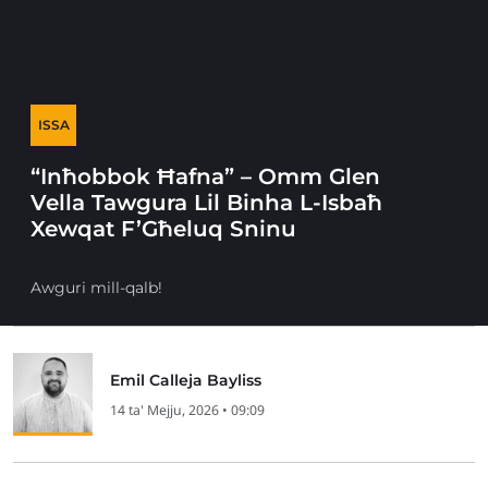
ISSA
“Inħobbok Ħafna” – Omm Glen
Vella Tawgura Lil Binha L-Isbaħ
Xewqat F’Għeluq Sninu
Awguri mill-qalb!
Emil Calleja Bayliss
14 ta' Mejju, 2026 • 09:09