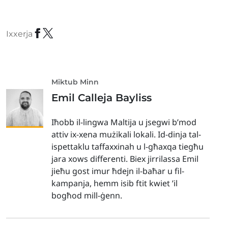
Ixxerja
Miktub Minn
Emil Calleja Bayliss
Iħobb il-lingwa Maltija u jsegwi b’mod
attiv ix-xena mużikali lokali. Id-dinja tal-
ispettaklu taffaxxinah u l-għaxqa tiegħu
jara xows differenti. Biex jirrilassa Emil
jieħu gost imur ħdejn il-baħar u fil-
kampanja, hemm isib ftit kwiet ’il
bogħod mill-ġenn.