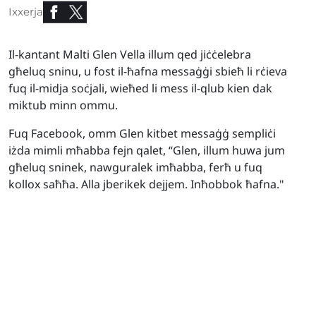
Ixxerja
Il-kantant Malti Glen Vella illum qed jiċċelebra
għeluq sninu, u fost il-ħafna messaġġi sbieħ li rċieva
fuq il-midja soċjali, wieħed li mess il-qlub kien dak
miktub minn ommu.
Fuq Facebook, omm Glen kitbet messaġġ sempliċi
iżda mimli mħabba fejn qalet, “Glen, illum huwa jum
għeluq sninek, nawguralek imħabba, ferħ u fuq
kollox saħħa. Alla jberikek dejjem. Inħobbok ħafna."