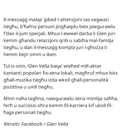
Il-messaġġ malajr ġibed l-attenzjoni tas-segwaċi
tiegħu, b’ħafna persuni jingħaqdu biex jawgurawlu
f’dan il-jum speċjali. Mhux l-ewwel darba li Glen juri
kemm għandu relazzjoni qrib u sabiħa mal-familja
tiegħu, u dan il-messaġġ kompla juri l-għożża li
hemm bejn omm u iben.
Tul is-snin, Glen Vella baqa’ wieħed mill-aktar
kantanti popolari fix-xena lokali, magħruf mhux biss
għall-mużika tiegħu iżda wkoll għall-personalità
pożittiva u umli tiegħu.
Minn naħa tagħna, nawgurawlu sena mimlija saħħa,
ferħ u suċċessi oħra kemm fil-karriera kif ukoll fil-
ħajja personali tiegħu.
Ritratti:
Facebook / Glen Vella