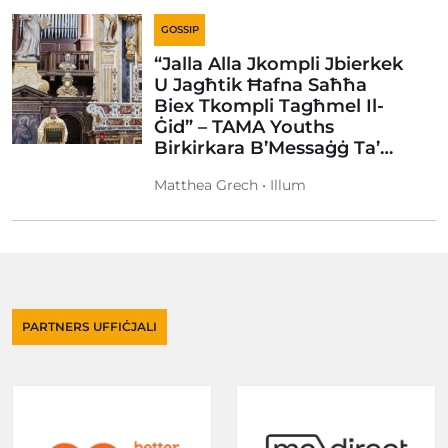
GOSSIP
“Jalla Alla Jkompli Jbierkek
U Jagħtik Ħafna Saħħa
Biex Tkompli Tagħmel Il-
Ġid” – TAMA Youths
Birkirkara B’Messaġġ Ta’…
Matthea Grech • Illum
PARTNERS UFFIĊJALI