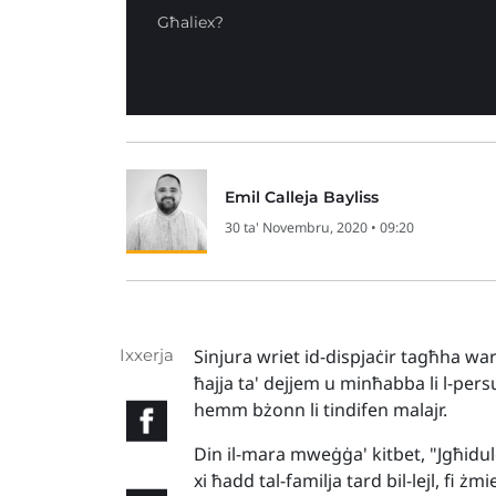
Għaliex?
Emil Calleja Bayliss
30 ta' Novembru, 2020 • 09:20
Ixxerja
Sinjura wriet id-dispjaċir tagħha wa
ħajja ta' dejjem u minħabba li l-persu
hemm bżonn li tindifen malajr.
Din il-mara mweġġa' kitbet, "Jgħidule
xi ħadd tal-familja tard bil-lejl, fi ż