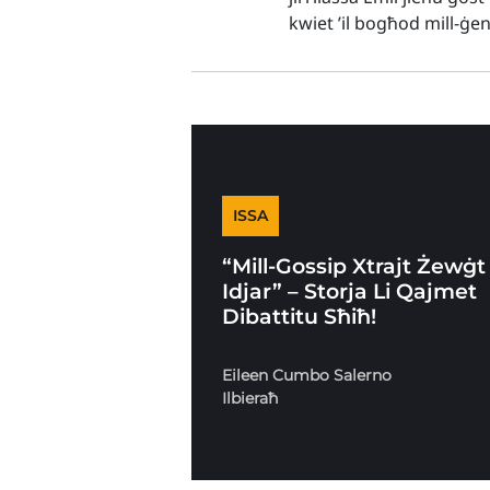
kwiet ’il bogħod mill-ġe
ISSA
“Mill-Gossip Xtrajt Żewġt
Idjar” – Storja Li Qajmet
Dibattitu Sħiħ!
Eileen Cumbo Salerno
Ilbieraħ