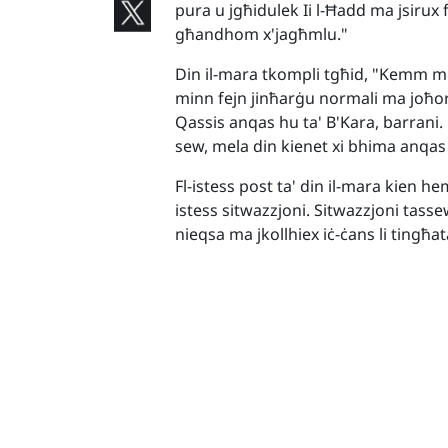
pura u jgħidulek Ii l-Ħadd ma jsirux
għandhom x'jagħmlu."
Din il-mara tkompli tgħid, "Kemm 
minn fejn jinħarġu normali ma joħo
Qassis anqas hu ta' B'Kara, barrani
sew, mela din kienet xi bhima anqas
Fl-istess post ta' din il-mara kien
istess sitwazzjoni. Sitwazzjoni tassew
nieqsa ma jkollhiex iċ-ċans li tingħata