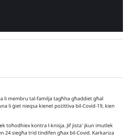
ra li membru tal-familja tagħha għaddiet għal
na li ġiet nieqsa kienet pożittiva bil-Covid-19, kien
k toħodhiex kontra l-knisja. Jif jista' jkun imutlek
mien 24 siegħa trid tindifen għax bil-Covid. Karkariza