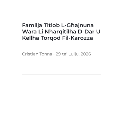
Familja Titlob L-Għajnuna
Wara Li Nħarqitilha D-Dar U
Kellha Torqod Fil-Karozza
Cristian Tonna • 29 ta' Lulju, 2026