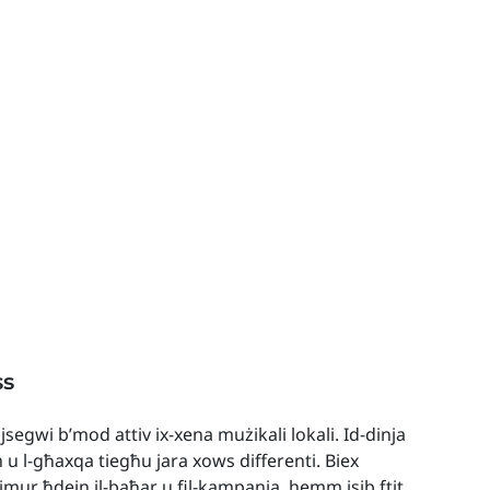
ss
 jsegwi b’mod attiv ix-xena mużikali lokali. Id-dinja
h u l-għaxqa tiegħu jara xows differenti. Biex
t imur ħdejn il-baħar u fil-kampanja, hemm isib ftit