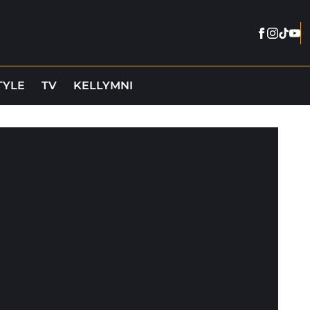
Facebook
Instag
Tikto
You
TYLE
TV
KELLYMNI