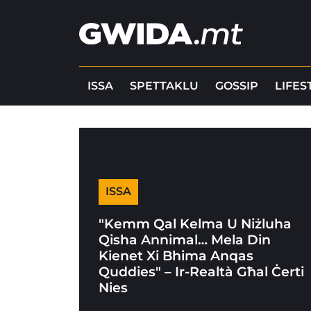
ISSA
SPETTAKLU
GOSSIP
LIFES
ISSA
"Kemm Qal Kelma U Niżluha
Qisha Annimal… Mela Din
Kienet Xi Bhima Anqas
Quddies" – Ir-Realtà Għal Ċerti
Nies