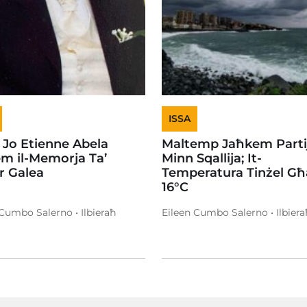
ISSA
 Jo Etienne Abela
Maltemp Jaħkem Partij
em il-Memorja Ta’
Minn Sqallija; It-
or Galea
Temperatura Tinżel Għ
16°C
 Cumbo Salerno • Ilbieraħ
Eileen Cumbo Salerno • Ilbiera