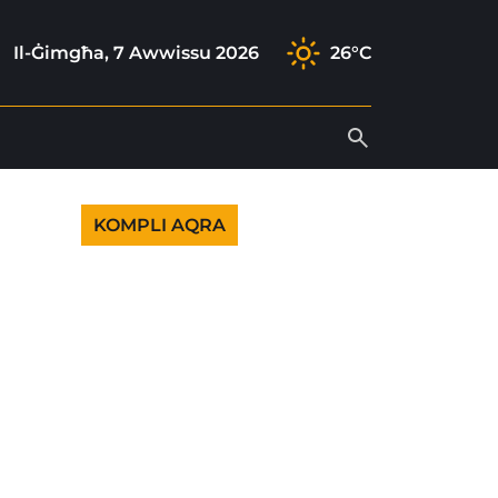
ram
k
tube
Il-Ġimgħa, 7 Awwissu 2026
26°C
KOMPLI AQRA