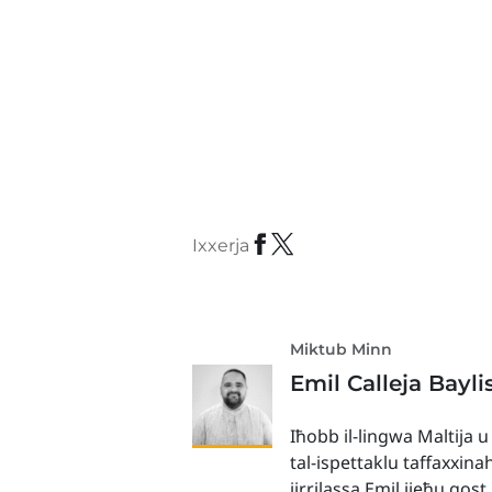
Ixxerja
Miktub Minn
Emil Calleja Bayli
Iħobb il-lingwa Maltija u
tal-ispettaklu taffaxxina
jirrilassa Emil jieħu gos