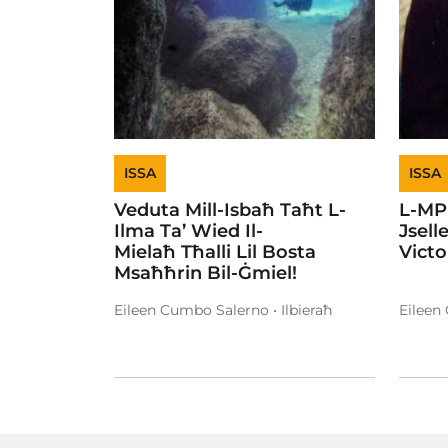
ISSA
ISSA
Veduta Mill-Isbaħ Taħt L-
L-MP
Ilma Ta’ Wied Il-
Jsell
Mielaħ Tħalli Lil Bosta
Vict
Msaħħrin Bil-Ġmiel!
Eileen Cumbo Salerno • Ilbieraħ
Eileen