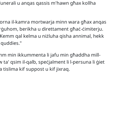
 funerali u anqas qassis m'hawn għax kollha
morna il-kamra mortwarja minn wara għax anqas
rġuhom, berikha u direttament għaċ-ċimiterju.
. Kemm qal kelma u niżluha qisha annimal, hekk
 quddies."
 hemm min ikkummenta li jafu min għaddha mill-
 ta' qsim il-qalb, speċjalment li l-persuna li ġiet
 tislima kif suppost u kif jixraq.