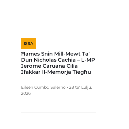
ISSA
Ħames Snin Mill-Mewt Ta’
Dun Nicholas Cachia – L-MP
Jerome Caruana Cilia
Jfakkar Il-Memorja Tiegħu
Eileen Cumbo Salerno • 28 ta' Lulju,
2026