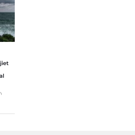
iet
al
ħ