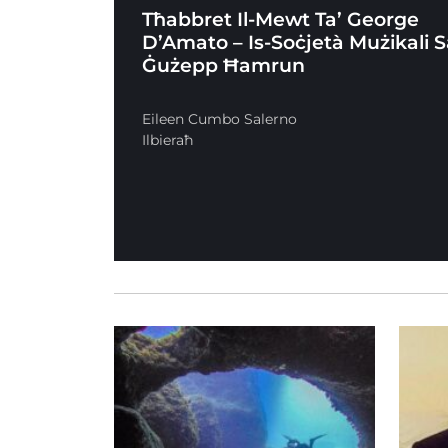
Tħabbret Il-Mewt Ta’ George
D’Amato – Is-Soċjetà Mużikali 
Ġużepp Ħamrun
Eileen Cumbo Salerno
Ilbieraħ