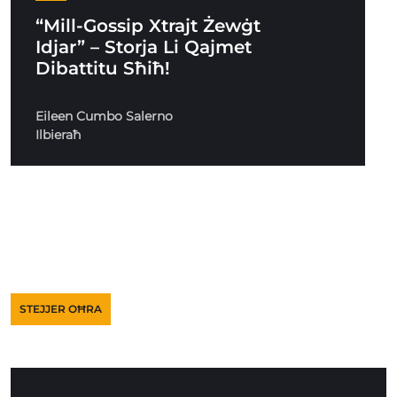
“Mill-Gossip Xtrajt Żewġt
Idjar” – Storja Li Qajmet
Dibattitu Sħiħ!
Eileen Cumbo Salerno
Ilbieraħ
STEJJER OĦRA