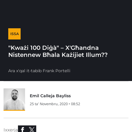
ISSA
"Kważi 100 Diġà" – X'Għandna
Nistennew Bħala Każijiet Illum??
Ara x'qal it-tabib Frank Portelli
Emil Calleja Bayliss
25 ta' Novembru, 2020 • 08:52
Ixxerja