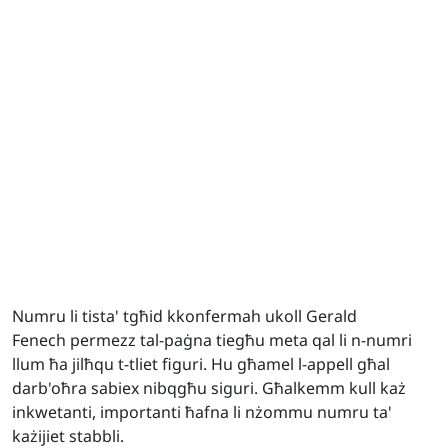
Numru li tista' tgħid kkonfermah ukoll Gerald
Fenech permezz tal-paġna tiegħu meta qal li n-numri
llum ħa jilħqu t-tliet figuri. Hu għamel l-appell għal
darb'oħra sabiex nibqgħu siguri. Għalkemm kull każ
inkwetanti, importanti ħafna li nżommu numru ta'
każijiet stabbli.