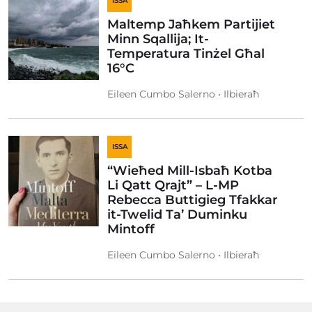
ISSA
Maltemp Jaħkem Partijiet
Minn Sqallija; It-
Temperatura Tinżel Għal
16°C
Eileen Cumbo Salerno • Ilbieraħ
ISSA
“Wieħed Mill-Isbaħ Kotba
Li Qatt Qrajt” – L-MP
Rebecca Buttigieg Tfakkar
it-Twelid Ta’ Duminku
Mintoff
Eileen Cumbo Salerno • Ilbieraħ