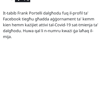
It-tabib Frank Portelli dalgħodu fuq il-profil ta'
Facebook tiegħu għadda aġġornament ta' kemm
kien hemm każijiet attivi tal-Covid-19 sat-tmienja ta'
dalgħodu. Huwa qal li n-numru kważi ġa laħaq il-
mija.