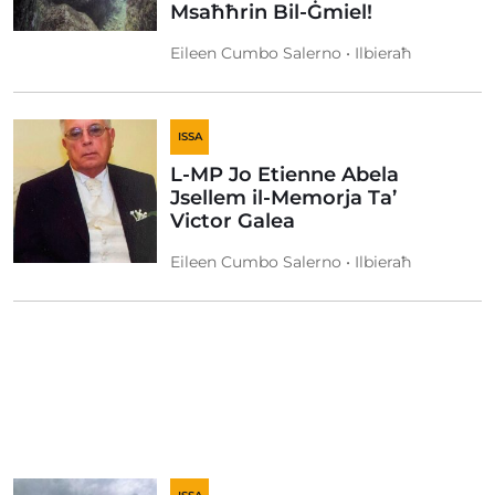
Msaħħrin Bil-Ġmiel!
Eileen Cumbo Salerno • Ilbieraħ
ISSA
L-MP Jo Etienne Abela
Jsellem il-Memorja Ta’
Victor Galea
Eileen Cumbo Salerno • Ilbieraħ