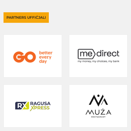
PARTNERS UFFIĊJALI