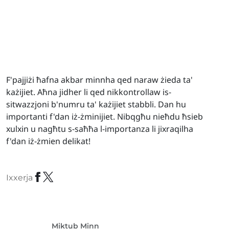
F'pajjiżi ħafna akbar minnha qed naraw żieda ta'
każijiet. Aħna jidher li qed nikkontrollaw is-
sitwazzjoni b'numru ta' każijiet stabbli. Dan hu
importanti f'dan iż-żminijiet. Nibqgħu nieħdu ħsieb
xulxin u nagħtu s-saħħa l-importanza li jixraqilha
f'dan iż-żmien delikat!
Ixxerja
Miktub Minn