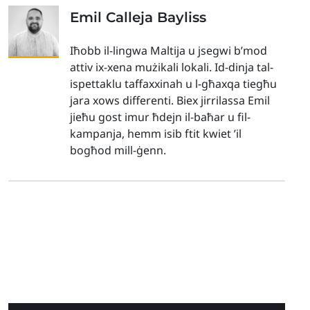
Emil Calleja Bayliss
Iħobb il-lingwa Maltija u jsegwi b’mod
attiv ix-xena mużikali lokali. Id-dinja tal-
ispettaklu taffaxxinah u l-għaxqa tiegħu
jara xows differenti. Biex jirrilassa Emil
jieħu gost imur ħdejn il-baħar u fil-
kampanja, hemm isib ftit kwiet ’il
bogħod mill-ġenn.