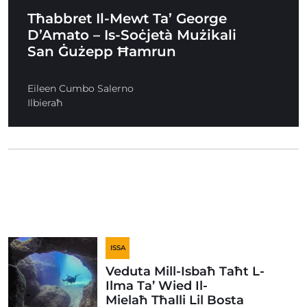
Tħabbret Il-Mewt Ta’ George
D’Amato – Is-Soċjetà Mużikali
San Ġużepp Ħamrun
Eileen Cumbo Salerno
Ilbieraħ
ISSA
Veduta Mill-Isbaħ Taħt L-
Ilma Ta’ Wied Il-
Mielaħ Tħalli Lil Bosta