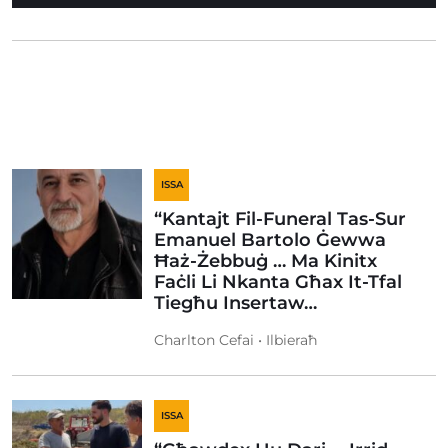
ISSA
“Kantajt Fil-Funeral Tas-Sur
Emanuel Bartolo Ġewwa
Ħaż-Żebbuġ … Ma Kinitx
Faċli Li Nkanta Għax It-Tfal
Tiegħu Insertaw…
Charlton Cefai • Ilbieraħ
ISSA