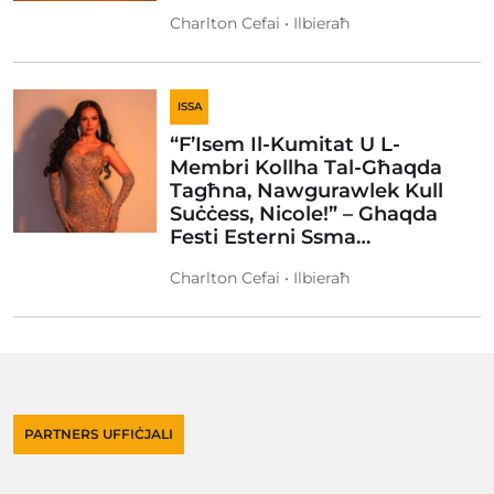
Charlton Cefai • Ilbieraħ
ISSA
“F’Isem Il-Kumitat U L-
Membri Kollha Tal-Għaqda
Tagħna, Nawgurawlek Kull
Suċċess, Nicole!” – Ghaqda
Festi Esterni Ssma…
Charlton Cefai • Ilbieraħ
PARTNERS UFFIĊJALI