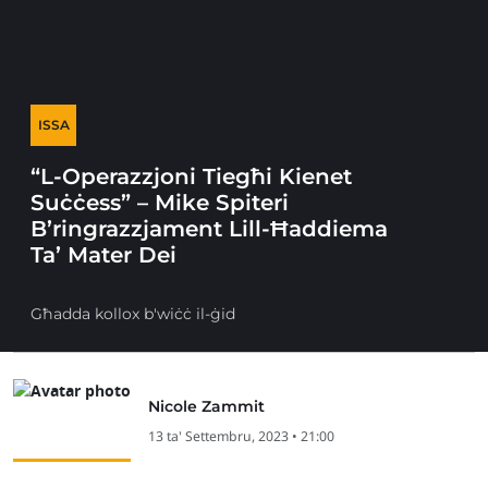
ISSA
“L-Operazzjoni Tiegħi Kienet
Suċċess” – Mike Spiteri
B’ringrazzjament Lill-Ħaddiema
Ta’ Mater Dei
Għadda kollox b'wiċċ il-ġid
Nicole Zammit
13 ta' Settembru, 2023 • 21:00