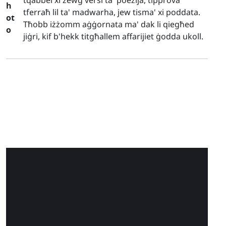
tqabbel xi żewġ versi ta' poeżija, tipprova
tferraħ lil ta' madwarha, jew tisma' xi poddata.
Tħobb iżżomm aġġornata ma' dak li qiegħed
jiġri, kif b'hekk titgħallem affarijiet ġodda ukoll.