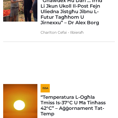
“Għawdex Hu Dari … Irrid
Li Jkun Ukoll Il-Post Fejn
Uliedna Jistgħu Jibnu L-
Futur Tagħhom U
Jirnexxu” – Dr Alex Borg
Charlton Cefai • Ilbieraħ
ISSA
“Temperatura L-Ogħla
Tmiss Is-37°C U Ħa Tinħass
42°C” – Aġġornament Tat-
Temp