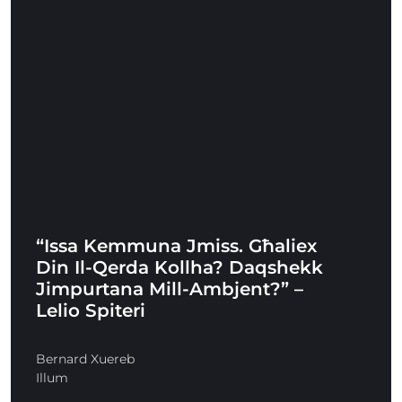
“Issa Kemmuna Jmiss. Għaliex
Din Il-Qerda Kollha? Daqshekk
Jimpurtana Mill-Ambjent?” –
Lelio Spiteri
Bernard Xuereb
Illum