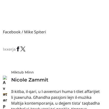
Facebook / Mike Spiteri
Ixxerja
Miktub Minn
Nicole Zammit
Il-kitba, il-qari, u l-avventuri huma t-tliet affarijiet
li jsawruha. Għandha passjoni lejn il-mużika
Maltija kontemporanja, u dejjem tista' taqbadha