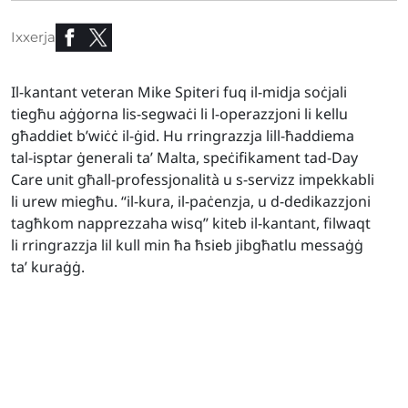
Ixxerja
Il-kantant veteran Mike Spiteri fuq il-midja soċjali
tiegħu aġġorna lis-segwaċi li l-operazzjoni li kellu
għaddiet b’wiċċ il-ġid. Hu rringrazzja lill-ħaddiema
tal-isptar ġenerali ta’ Malta, speċifikament tad-Day
Care unit għall-professjonalità u s-servizz impekkabli
li urew miegħu. “il-kura, il-paċenzja, u d-dedikazzjoni
tagħkom napprezzaha wisq” kiteb il-kantant, filwaqt
li rringrazzja lil kull min ħa ħsieb jibgħatlu messaġġ
ta’ kuraġġ.