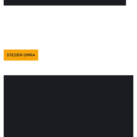
STEJJER OĦRA