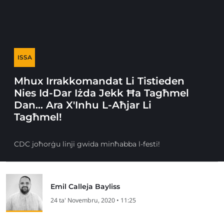
ISSA
Mhux Irrakkomandat Li Tistieden
Nies Id-Dar Iżda Jekk Ħa Tagħmel
Dan… Ara X'Inhu L-Aħjar Li
Tagħmel!
CDC joħorġu linji gwida minħabba l-festi!
Emil Calleja Bayliss
24 ta' Novembru, 2020 • 11:25