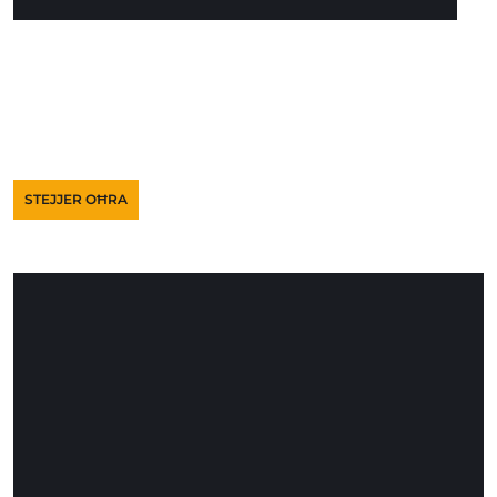
STEJJER OĦRA