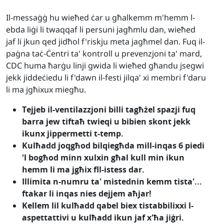
Il-messaġġ hu wieħed ċar u għalkemm m'hemm l-
ebda liġi li twaqqaf li persuni jagħmlu dan, wieħed
jaf li jkun qed jidħol f'riskju meta jagħmel dan. Fuq il-
paġna taċ-Ċentri ta' kontroll u prevenzjoni ta' mard,
CDC huma ħarġu linji gwida li wieħed għandu jsegwi
jekk jiddeċiedu li f'dawn il-festi jilqa' xi membri f'daru
li ma jgħixux miegħu.
Tejjeb il-ventilazzjoni billi tagħżel spazji fuq
barra jew tiftaħ twieqi u bibien skont jekk
ikunx jippermetti t-temp.
Kulħadd joqgħod bilqiegħda mill-inqas 6 piedi
'l bogħod minn xulxin għal kull min ikun
hemm li ma jgħix fll-istess dar.
Illimita n-numru ta' mistednin kemm tista'...
ftakar li inqas nies dejjem aħjar!
Kellem lil kulħadd qabel biex tistabbilixxi l-
aspettattivi u kulħadd ikun jaf x'ħa jiġri.