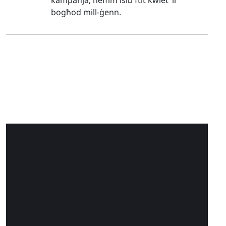
kampanja, hemm isib ftit kwiet ’il
bogħod mill-ġenn.