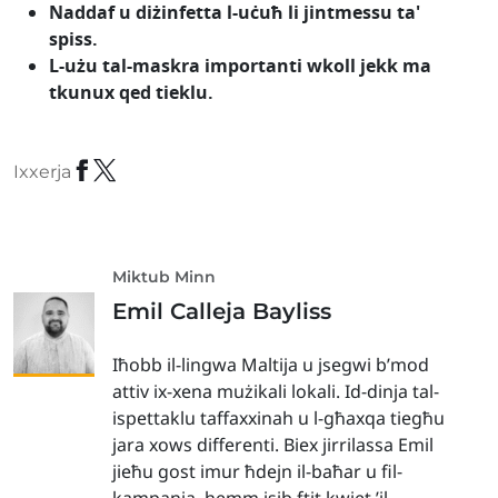
Naddaf u diżinfetta l-uċuħ li jintmessu ta'
spiss.
L-użu tal-maskra importanti wkoll jekk ma
tkunux qed tieklu.
Ixxerja
Miktub Minn
Emil Calleja Bayliss
Iħobb il-lingwa Maltija u jsegwi b’mod
attiv ix-xena mużikali lokali. Id-dinja tal-
ispettaklu taffaxxinah u l-għaxqa tiegħu
jara xows differenti. Biex jirrilassa Emil
jieħu gost imur ħdejn il-baħar u fil-