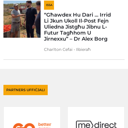
ISSA
“Għawdex Hu Dari … Irrid
Li Jkun Ukoll Il-Post Fejn
Uliedna Jistgħu Jibnu L-
Futur Tagħhom U
Jirnexxu” – Dr Alex Borg
Charlton Cefai • Ilbieraħ
PARTNERS UFFIĊJALI