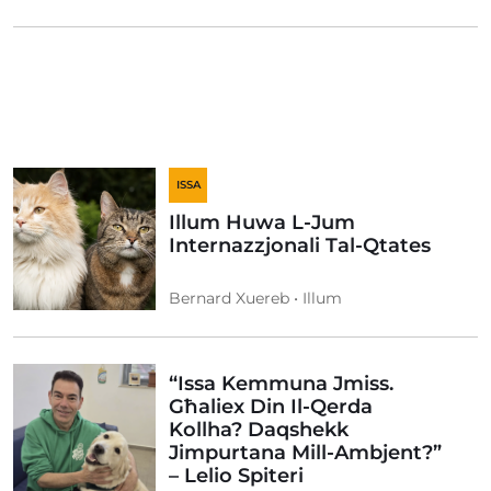
ISSA
Illum Huwa L-Jum
Internazzjonali Tal-Qtates
Bernard Xuereb • Illum
“Issa Kemmuna Jmiss.
Għaliex Din Il-Qerda
Kollha? Daqshekk
Jimpurtana Mill-Ambjent?”
– Lelio Spiteri