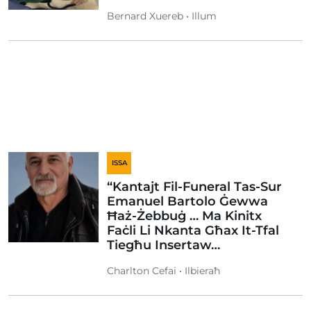
Bernard Xuereb • Illum
ISSA
“Kantajt Fil-Funeral Tas-Sur
Emanuel Bartolo Ġewwa
Ħaż-Żebbuġ … Ma Kinitx
Faċli Li Nkanta Għax It-Tfal
Tiegħu Insertaw…
Charlton Cefai • Ilbieraħ