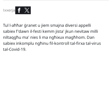
Ixxerja
Tul l-aħħar ġranet u jiem smajna diversi appelli
sabiex f'dawn il-festi kemm jista' jkun nevitaw milli
niltaqgħu ma' nies li ma ngħixux magħhom. Dan
sabiex inkomplu ngħinu fil-kontroll tal-firxa tal-virus
tal-Covid-19.