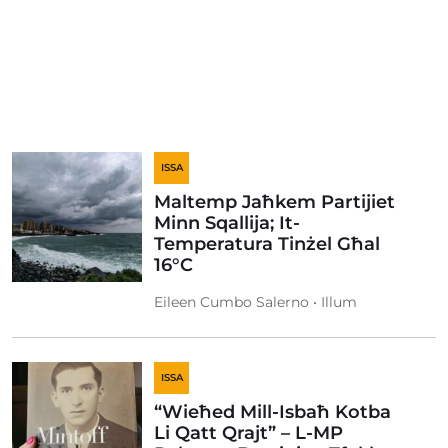
ISSA
Maltemp Jaħkem Partijiet
Minn Sqallija; It-
Temperatura Tinżel Għal
16°C
Eileen Cumbo Salerno • Illum
ISSA
“Wieħed Mill-Isbaħ Kotba
Li Qatt Qrajt” – L-MP