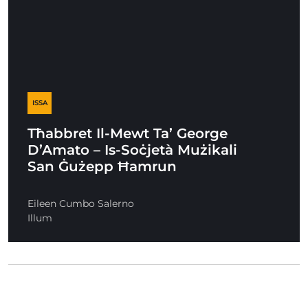
ISSA
Tħabbret Il-Mewt Ta’ George
D’Amato – Is-Soċjetà Mużikali
San Ġużepp Ħamrun
Eileen Cumbo Salerno
Illum