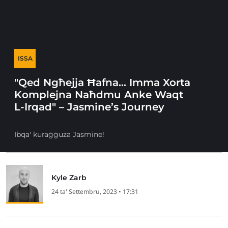
ISSA
"Qed Ngħejja Ħafna… Imma Xorta
Komplejna Naħdmu Anke Waqt
L-Irqad" – Jasmine’s Journey
Ibqa' kuraġġuża Jasmine!
Kyle Zarb
24 ta' Settembru, 2023 • 17:31