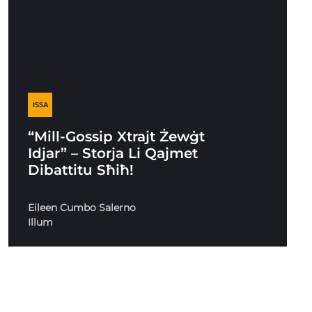
ISSA
“Mill-Gossip Xtrajt Żewġt
Idjar” – Storja Li Qajmet
Dibattitu Sħiħ!
Eileen Cumbo Salerno
Illum