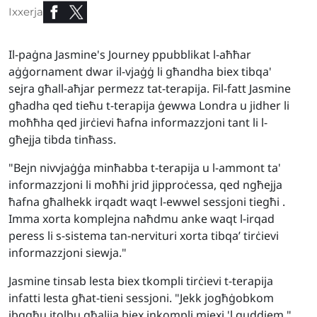
Ixxerja
Il-paġna Jasmine's Journey ppubblikat l-aħħar
aġġornament dwar il-vjaġġ li għandha biex tibqa'
sejra għall-aħjar permezz tat-terapija. Fil-fatt Jasmine
għadha qed tieħu t-terapija ġewwa Londra u jidher li
moħħha qed jirċievi ħafna informazzjoni tant li l-
għejja tibda tinħass.
"Bejn nivvjaġġa minħabba t-terapija u l-ammont ta'
informazzjoni li moħħi jrid jipproċessa, qed ngħejja
ħafna għalhekk irqadt waqt l-ewwel sessjoni tiegħi .
Imma xorta komplejna naħdmu anke waqt l-irqad
peress li s-sistema tan-nervituri xorta tibqa’ tirċievi
informazzjoni siewja."
Jasmine tinsab lesta biex tkompli tirċievi t-terapija
infatti lesta għat-tieni sessjoni. "Jekk jogħġobkom
ibqgħu itolbu għalija biex inkompli miexi 'l quddiem."