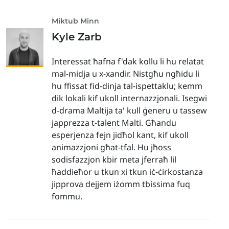
Miktub Minn
Kyle Zarb
Interessat ħafna f'dak kollu li hu relatat
mal-midja u x-xandir. Nistgħu ngħidu li
hu ffissat fid-dinja tal-ispettaklu; kemm
dik lokali kif ukoll internazzjonali. Isegwi
d-drama Maltija ta' kull ġeneru u tassew
japprezza t-talent Malti. Għandu
esperjenza fejn jidħol kant, kif ukoll
animazzjoni għat-tfal. Hu jħoss
sodisfazzjon kbir meta jferraħ lil
ħaddieħor u tkun xi tkun iċ-ċirkostanza
jipprova dejjem iżomm tbissima fuq
fommu.