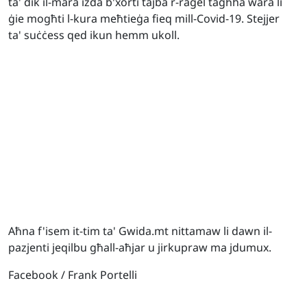
ta' dik il-mara iżda b'xorti tajba r-raġel tagħha wara li
ġie mogħti l-kura meħtieġa fieq mill-Covid-19. Stejjer
ta' suċċess qed ikun hemm ukoll.
Aħna f'isem it-tim ta' Gwida.mt nittamaw li dawn il-
pazjenti jeqilbu għall-aħjar u jirkupraw ma jdumux.
Facebook / Frank Portelli