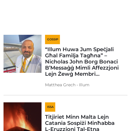
GOSSIP
“Illum Huwa Jum Speċjali
Għal Familja Tagħna” –
Nicholas John Borg Bonaci
B’Messaġġ Mimli Affezzjoni
Lejn Żewġ Membri…
Matthea Grech • Illum
ISSA
Titjiriet Minn Malta Lejn
Catania Sospiżi Minħabba
L-Eruzzjoni Tal-Etna