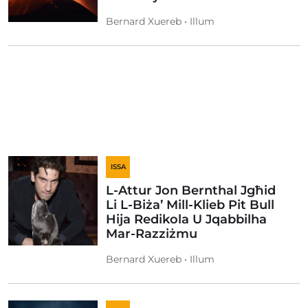
Bernard Xuereb • Illum
ISSA
L-Attur Jon Bernthal Jgħid
Li L-Biża’ Mill-Klieb Pit Bull
Hija Redikola U Jqabbilha
Mar-Razziżmu
Bernard Xuereb • Illum