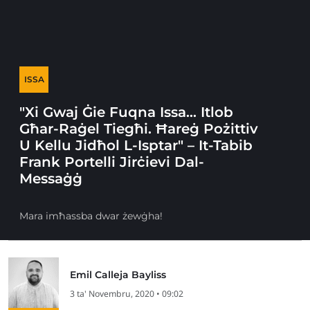
ISSA
"Xi Gwaj Ġie Fuqna Issa… Itlob
Għar-Raġel Tiegħi. Ħareġ Pożittiv
U Kellu Jidħol L-Isptar" – It-Tabib
Frank Portelli Jirċievi Dal-
Messaġġ
Mara imħassba dwar żewġha!
Emil Calleja Bayliss
3 ta' Novembru, 2020 • 09:02