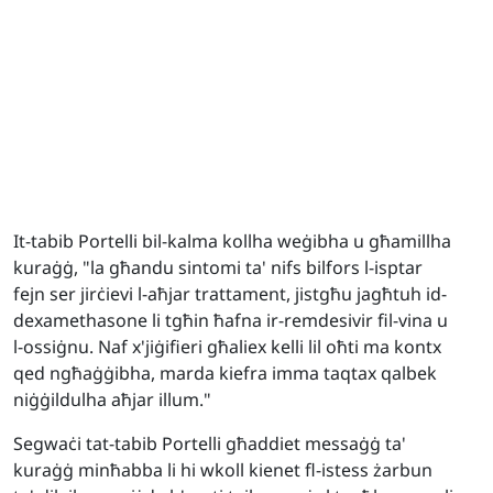
It-tabib Portelli bil-kalma kollha weġibha u għamillha
kuraġġ, "la għandu sintomi ta' nifs bilfors l-isptar
fejn ser jirċievi l-aħjar trattament, jistgħu jagħtuh id-
dexamethasone li tgħin ħafna ir-remdesivir fil-vina u
l-ossiġnu. Naf x'jiġifieri għaliex kelli lil oħti ma kontx
qed ngħaġġibha, marda kiefra imma taqtax qalbek
niġġildulha aħjar illum."
Segwaċi tat-tabib Portelli għaddiet messaġġ ta'
kuraġġ minħabba li hi wkoll kienet fl-istess żarbun