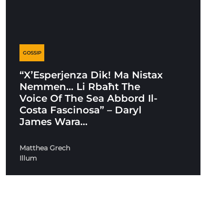
GOSSIP
“X’Esperjenza Dik! Ma Nistax
Nemmen… Li Rbaħt The
Voice Of The Sea Abbord Il-
Costa Fascinosa” – Daryl
James Wara…
Matthea Grech
Illum