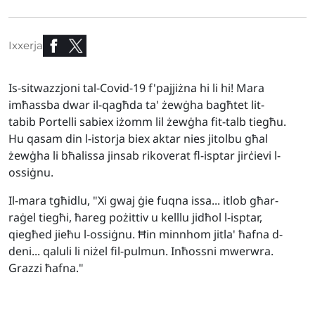
Ixxerja
Is-sitwazzjoni tal-Covid-19 f'pajjiżna hi li hi! Mara
imħassba dwar il-qagħda ta' żewġha bagħtet lit-
tabib Portelli sabiex iżomm lil żewġha fit-talb tiegħu.
Hu qasam din l-istorja biex aktar nies jitolbu għal
żewġha li bħalissa jinsab rikoverat fl-isptar jirċievi l-
ossiġnu.
Il-mara tgħidlu, "Xi gwaj ġie fuqna issa... itlob għar-
raġel tiegħi, ħareg pożittiv u kelllu jidħol l-isptar,
qiegħed jieħu l-ossiġnu. Ħin minnhom jitla' ħafna d-
deni... qaluli li niżel fil-pulmun. Inħossni mwerwra.
Grazzi ħafna."