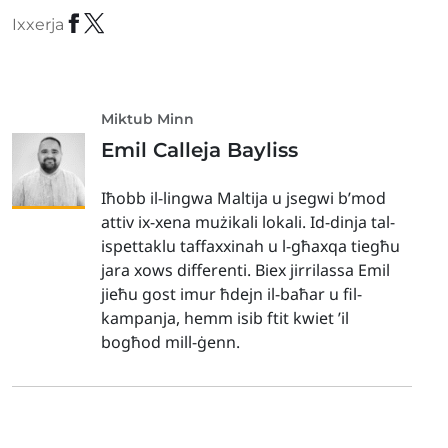
Ixxerja
Miktub Minn
Emil Calleja Bayliss
Iħobb il-lingwa Maltija u jsegwi b’mod
attiv ix-xena mużikali lokali. Id-dinja tal-
ispettaklu taffaxxinah u l-għaxqa tiegħu
jara xows differenti. Biex jirrilassa Emil
jieħu gost imur ħdejn il-baħar u fil-
kampanja, hemm isib ftit kwiet ’il
bogħod mill-ġenn.