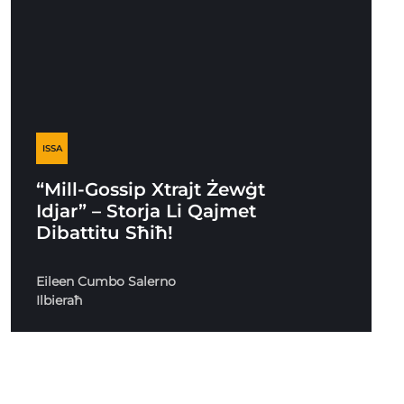
ISSA
“Mill-Gossip Xtrajt Żewġt
Idjar” – Storja Li Qajmet
Dibattitu Sħiħ!
Eileen Cumbo Salerno
Ilbieraħ