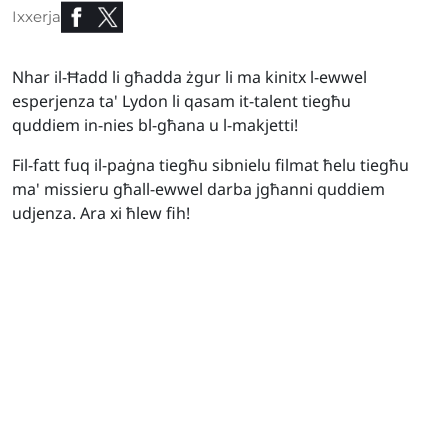
Ixxerja
Nhar il-Ħadd li għadda żgur li ma kinitx l-ewwel
esperjenza ta' Lydon li qasam it-talent tiegħu
quddiem in-nies bl-għana u l-makjetti!
Fil-fatt fuq il-paġna tiegħu sibnielu filmat ħelu tiegħu
ma' missieru għall-ewwel darba jgħanni quddiem
udjenza. Ara xi ħlew fih!