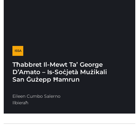
ISSA
Tħabbret Il-Mewt Ta’ George
D’Amato – Is-Soċjetà Mużikali
San Ġużepp Ħamrun
Eileen Cumbo Salerno
Ilbieraħ