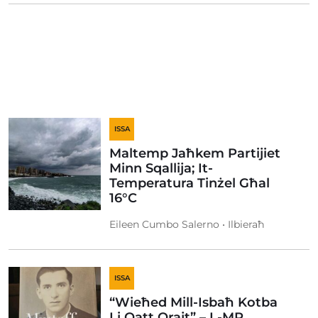
ISSA
Maltemp Jaħkem Partijiet
Minn Sqallija; It-
Temperatura Tinżel Għal
16°C
Eileen Cumbo Salerno • Ilbieraħ
ISSA
“Wieħed Mill-Isbaħ Kotba
Li Qatt Qrajt” – L-MP