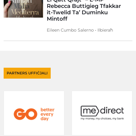
Rebecca Buttigieg Tfakkar
it-Twelid Ta’ Duminku
Mintoff
Eileen Cumbo Salerno • Ilbieraħ
PARTNERS UFFIĊJALI