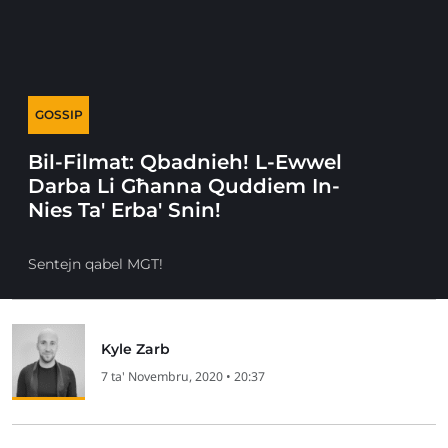
GOSSIP
Bil-Filmat: Qbadnieh! L-Ewwel
Darba Li Għanna Quddiem In-
Nies Ta' Erba' Snin!
Sentejn qabel MGT!
Kyle Zarb
7 ta' Novembru, 2020 • 20:37