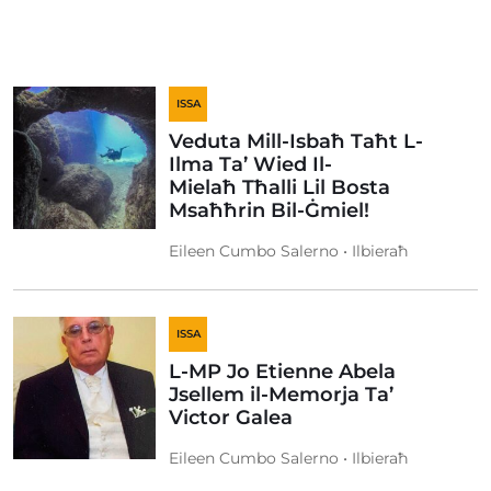
ISSA
Veduta Mill-Isbaħ Taħt L-
Ilma Ta’ Wied Il-
Mielaħ Tħalli Lil Bosta
Msaħħrin Bil-Ġmiel!
Eileen Cumbo Salerno • Ilbieraħ
ISSA
L-MP Jo Etienne Abela
Jsellem il-Memorja Ta’
Victor Galea
Eileen Cumbo Salerno • Ilbieraħ