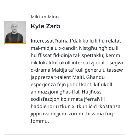
Miktub Minn
Kyle Zarb
Interessat ħafna f'dak kollu li hu relatat
mal-midja u x-xandir. Nistgħu ngħidu li
hu ffissat fid-dinja tal-ispettaklu; kemm
dik lokali kif ukoll internazzjonali. Isegwi
d-drama Maltija ta' kull ġeneru u tassew
japprezza t-talent Malti. Għandu
esperjenza fejn jidħol kant, kif ukoll
animazzjoni għat-tfal. Hu jħoss
sodisfazzjon kbir meta jferraħ lil
ħaddieħor u tkun xi tkun iċ-ċirkostanza
jipprova dejjem iżomm tbissima fuq
fommu.