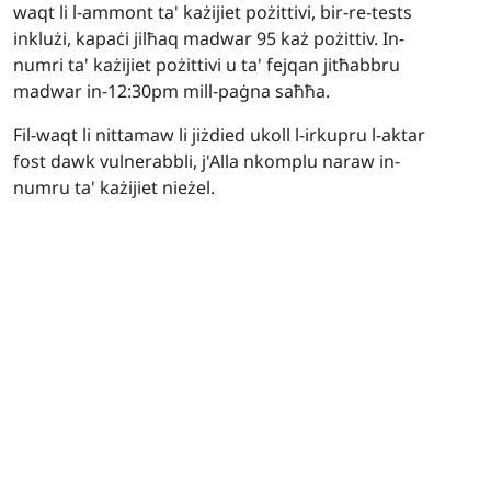
waqt li l-ammont ta' każijiet pożittivi, bir-re-tests
inklużi, kapaċi jilħaq madwar 95 każ pożittiv. In-
numri ta' każijiet pożittivi u ta' fejqan jitħabbru
madwar in-12:30pm mill-paġna saħħa.
Fil-waqt li nittamaw li jiżdied ukoll l-irkupru l-aktar
fost dawk vulnerabbli, j'Alla nkomplu naraw in-
numru ta' każijiet nieżel.