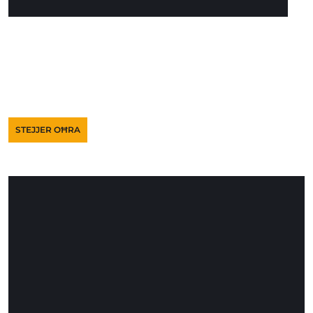
STEJJER OĦRA