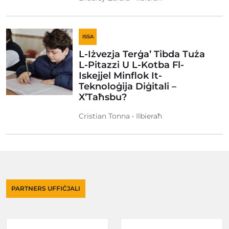
ISSA
L-Iżvezja Terġa’ Tibda Tuża
L-Pitazzi U L-Kotba Fl-
Iskejjel Minflok It-
Teknoloġija Diġitali –
X’Taħsbu?
Cristian Tonna • Ilbieraħ
PARTNERS UFFIĊJALI