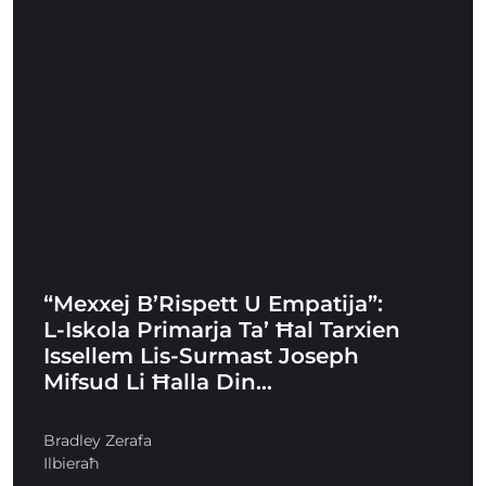
“Mexxej B’Rispett U Empatija”:
L-Iskola Primarja Ta’ Ħal Tarxien
Issellem Lis-Surmast Joseph
Mifsud Li Ħalla Din…
Bradley Zerafa
Ilbieraħ