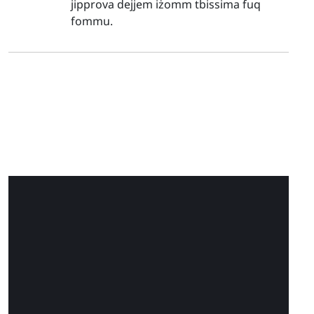
jipprova dejjem iżomm tbissima fuq
fommu.