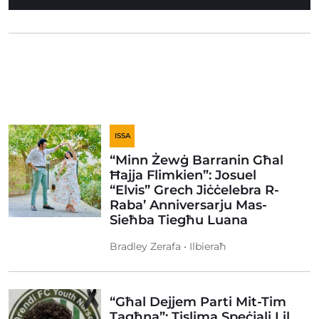
ISSA
“Minn Żewġ Barranin Għal
Ħajja Flimkien”: Josuel
“Elvis” Grech Jiċċelebra R-
Raba’ Anniversarju Mas-
Sieħba Tiegħu Luana
Bradley Zerafa • Ilbieraħ
“Għal Dejjem Parti Mit-Tim
Tagħna”: Tislima Speċjali Lil