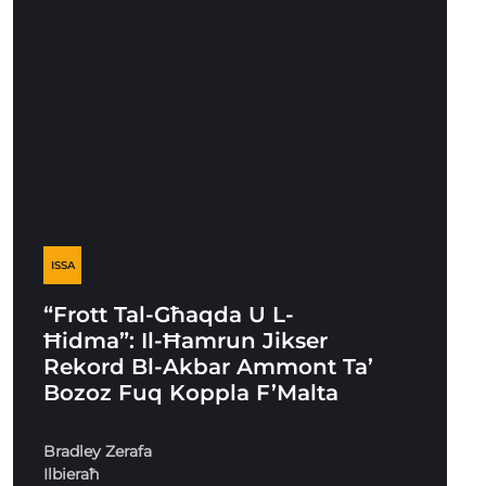
ISSA
“Frott Tal-Għaqda U L-
Ħidma”: Il-Ħamrun Jikser
Rekord Bl-Akbar Ammont Ta’
Bozoz Fuq Koppla F’Malta
Bradley Zerafa
Ilbieraħ