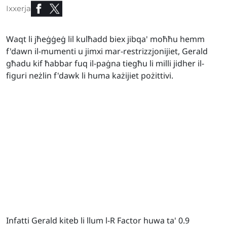
Ixxerja
Waqt li jħeġġeġ lil kulħadd biex jibqa' moħħu hemm
f'dawn il-mumenti u jimxi mar-restrizzjonijiet, Gerald
għadu kif ħabbar fuq il-paġna tiegħu li milli jidher il-
figuri neżlin f'dawk li huma każijiet pożittivi.
Infatti Gerald kiteb li llum l-R Factor huwa ta' 0.9