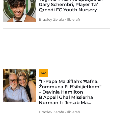
Gary Schembri, Player Ta’
Qrendi FC Youth Nursery
Bradley Zerafa • Ilbieraħ
ISSA
“Il-Papa Ma Jiflaħx Ħafna.
Żommuna Fi Ħsibijietkom”
– Davinia Hamilton
B’Appell Għal Missierha
Norman Li Jinsab Ma…
Bradley Zerafa • Ilbieraħ