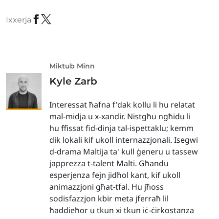
Ixxerja
Miktub Minn
Kyle Zarb
Interessat ħafna f'dak kollu li hu relatat
mal-midja u x-xandir. Nistgħu ngħidu li
hu ffissat fid-dinja tal-ispettaklu; kemm
dik lokali kif ukoll internazzjonali. Isegwi
d-drama Maltija ta' kull ġeneru u tassew
japprezza t-talent Malti. Għandu
esperjenza fejn jidħol kant, kif ukoll
animazzjoni għat-tfal. Hu jħoss
sodisfazzjon kbir meta jferraħ lil
ħaddieħor u tkun xi tkun iċ-ċirkostanza