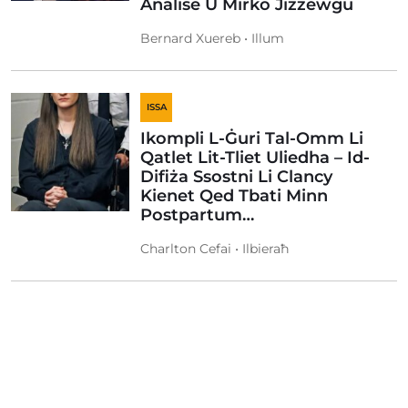
Analise U Mirko Jiżżewġu
Bernard Xuereb • Illum
ISSA
Ikompli L-Ġuri Tal-Omm Li
Qatlet Lit-Tliet Uliedha – Id-
Difiża Ssostni Li Clancy
Kienet Qed Tbati Minn
Postpartum…
Charlton Cefai • Ilbieraħ