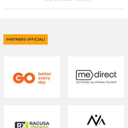
PARTNERS UFFIĊJALI