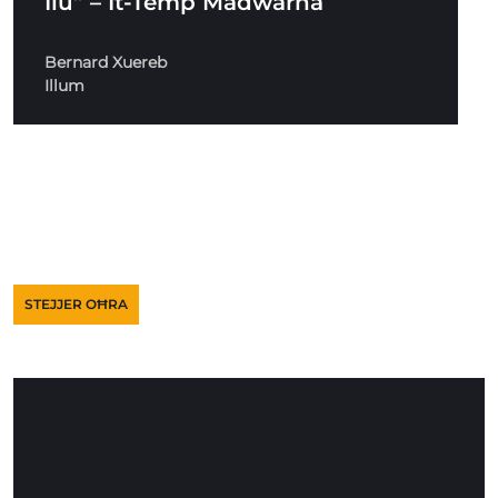
Ilu” – It-Temp Madwarna
Bernard Xuereb
Illum
STEJJER OĦRA