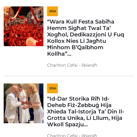
ISSA
“Wara Kull Festa Sabiħa
Hemm Sigħat Twal Ta’
Xogħol, Dedikazzjoni U Fuq
Kollox Nies Li Jagħtu
Ħinhom B’Qalbhom
Kollha”…
Charlton Cefai • Ilbieraħ
ISSA
“Id-Dar Storika Riħ Id-
Deheb Fiż-Żebbuġ Hija
Xhieda Tal-Istorja Ta’ Din Il-
Grotta Unika, Li Lllum, Hija
Wkoll Spazju…
Charlton Cefai • Ilbieraħ