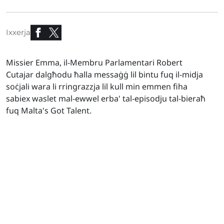
Ixxerja
Missier Emma, il-Membru Parlamentari Robert
Cutajar dalgħodu ħalla messaġġ lil bintu fuq il-midja
soċjali wara li rringrazzja lil kull min emmen fiha
sabiex waslet mal-ewwel erba' tal-episodju tal-bieraħ
fuq Malta's Got Talent.