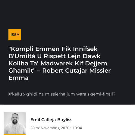
ISSA
"Kompli Emmen Fik Innifsek
B’Umiltà U Rispett Lejn Dawk
Kollha Ta’ Madwarek Kif Dejjem
Għamilt" – Robert Cutajar Missier
Emma
X'kellu x'għidilha missierha jum wara s-semi-finali?
Emil Calleja Bayliss
30 ta' Novembru, 2020 • 10:04