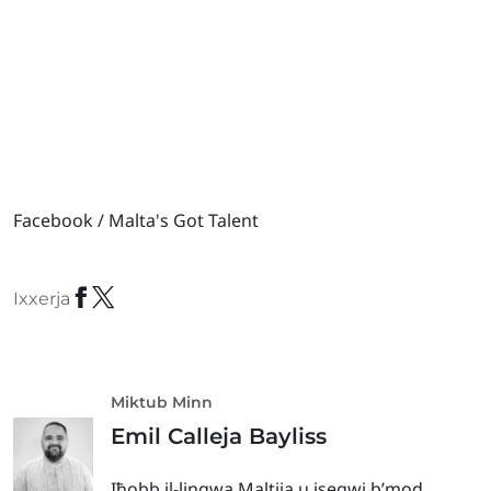
Facebook / Malta's Got Talent
Ixxerja
Miktub Minn
Emil Calleja Bayliss
Iħobb il-lingwa Maltija u jsegwi b’mod