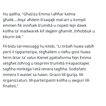
Hu qallha, "Għażiża Emma l-aħħar kelma
għalik....ibqa’ aħdem b’saqajk mal-art u kompli
emmen fik innifsek b’umiltà u rispett lejn dawk
kollha ta’ madwarek kif dejjem għamilt. Inħobbuk u
kburin bik."
Fil-bidu tal-messaġġ hu kiteb, "Li tirbaħ huwa sabiħ
però li tipparteċipa, titgħallem u tieħu gost huwa
ferm iktar ta’ valur. Kienet pjattaforma fejn Emma
setgħet toħroġ u tesprimi b’umiltà il-kapaċitajiet
tagħha minkejja l-età tenera tagħha. Sodisfatti
mmens li waslet sa hawn. Grazzi lill-ġurija, lill-
organizzaturi, lill-parteċipanti kollha u awguri lill-
finalisti."