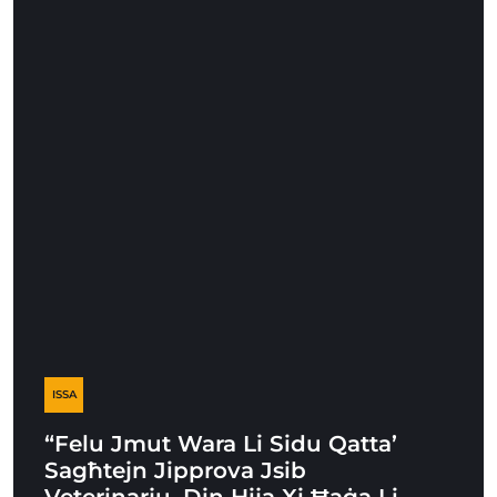
ISSA
“Felu Jmut Wara Li Sidu Qatta’
Sagħtejn Jipprova Jsib