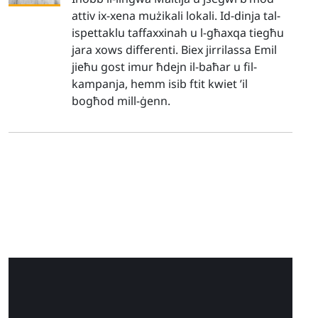
attiv ix-xena mużikali lokali. Id-dinja tal-
ispettaklu taffaxxinah u l-għaxqa tiegħu
jara xows differenti. Biex jirrilassa Emil
jieħu gost imur ħdejn il-baħar u fil-
kampanja, hemm isib ftit kwiet ’il
bogħod mill-ġenn.