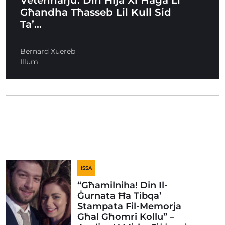
Veterinarju. Din Hija Xi Ħaġa Li
Għandha Tħasseb Lil Kull Sid
Ta’…
Bernard Xuereb
Illum
ISSA
“Għamilniha! Din Il-
Ġurnata Ħa Tibqa’
Stampata Fil-Memorja
Għal Għomri Kollu” –