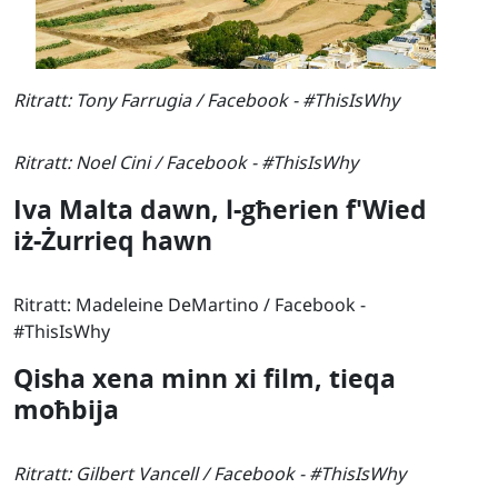
Ritratt: Tony Farrugia / Facebook - #ThisIsWhy
Ritratt: Noel Cini / Facebook - #ThisIsWhy
Iva Malta dawn, l-għerien f'Wied
iż-Żurrieq hawn
Ritratt: Madeleine DeMartino / Facebook -
#ThisIsWhy
Qisha xena minn xi film, tieqa
moħbija
Ritratt: Gilbert Vancell / Facebook - #ThisIsWhy