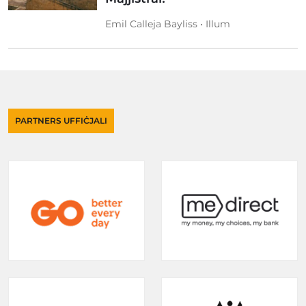
Emil Calleja Bayliss • Illum
PARTNERS UFFIĊJALI