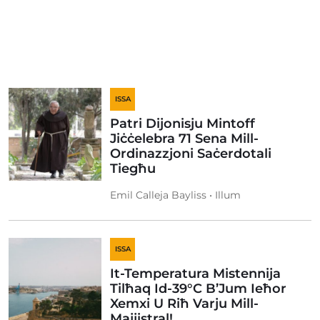
ISSA
Patri Dijonisju Mintoff
Jiċċelebra 71 Sena Mill-
Ordinazzjoni Saċerdotali
Tiegħu
Emil Calleja Bayliss • Illum
ISSA
It-Temperatura Mistennija
Tilħaq Id-39°C B’Jum Ieħor
Xemxi U Riħ Varju Mill-
Majjistral!