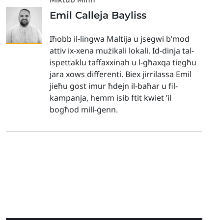
Emil Calleja Bayliss
Iħobb il-lingwa Maltija u jsegwi b’mod
attiv ix-xena mużikali lokali. Id-dinja tal-
ispettaklu taffaxxinah u l-għaxqa tiegħu
jara xows differenti. Biex jirrilassa Emil
jieħu gost imur ħdejn il-baħar u fil-
kampanja, hemm isib ftit kwiet ’il
bogħod mill-ġenn.