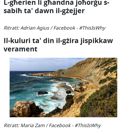
L-għerien li għandna joħorġu s-
sabiħ ta' dawn il-gżejjer
Ritratt: Adrian Agius / Facebook - #ThisIsWhy
Il-kuluri ta' din il-gżira jispikkaw
verament
Ritratt: Maria Zam / Facebook - #ThisIsWhy