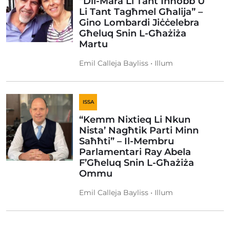
“Dil-Mara Li Tant Inħobb U
Li Tant Tagħmel Għalija” –
Gino Lombardi Jiċċelebra
Għeluq Snin L-Għażiża
Martu
Emil Calleja Bayliss • Illum
ISSA
“Kemm Nixtieq Li Nkun
Nista’ Nagħtik Parti Minn
Saħħti” – Il-Membru
Parlamentari Ray Abela
F’Għeluq Snin L-Għażiża
Ommu
Emil Calleja Bayliss • Illum