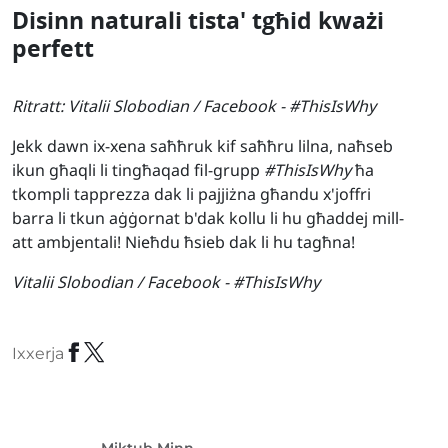
Disinn naturali tista' tgħid kważi
perfett
Ritratt: Vitalii Slobodian / Facebook -
#ThisIsWhy
Jekk dawn ix-xena saħħruk kif saħħru lilna, naħseb
ikun għaqli li tingħaqad fil-grupp
#ThisIsWhy
ħa
tkompli tapprezza dak li pajjiżna għandu x'joffri
barra li tkun aġġornat b'dak kollu li hu għaddej mill-
att ambjentali! Nieħdu ħsieb dak li hu tagħna!
Vitalii Slobodian / Facebook -
#ThisIsWhy
Ixxerja
Miktub Minn