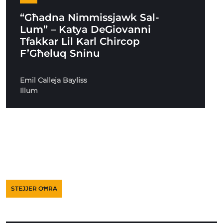
“Għadna Nimmissjawk Sal-
Lum” – Katya DeGiovanni
Tfakkar Lil Karl Chircop
F’Għeluq Sninu
Emil Calleja Bayliss
Illum
STEJJER OĦRA