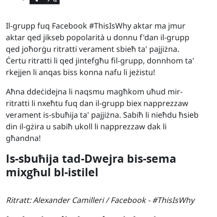
Il-grupp fuq Facebook #ThisIsWhy aktar ma jmur
aktar qed jikseb popolarità u donnu f'dan il-grupp
qed joħorġu ritratti verament sbieħ ta' pajjiżna.
Ċertu ritratti li qed jintefgħu fil-grupp, donnhom ta'
rkejjen li anqas biss konna nafu li jeżistu!
Aħna ddeċidejna li naqsmu magħkom uħud mir-
ritratti li nxeħtu fuq dan il-grupp biex napprezzaw
verament is-sbuħija ta' pajjiżna. Sabiħ li nieħdu ħsieb
din il-gżira u sabiħ ukoll li napprezzaw dak li
għandna!
Is-sbuħija tad-Dwejra bis-sema
mixgħul bl-istilel
Ritratt: Alexander Camilleri / Facebook - #ThisIsWhy