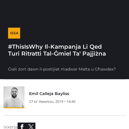
ISSA
#ThisIsWhy Il-Kampanja Li Qed
Turi Ritratti Tal-Ġmiel Ta' Pajjiżna
Ġieli żort dawn il-postijiet madwar Malta u Għawdex?
Emil Calleja Bayliss
27 ta' Awwissu, 2019 • 14:40
Ixxerja