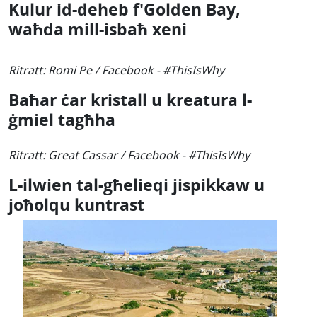
Kulur id-deheb f'Golden Bay,
waħda mill-isbaħ xeni
Ritratt: Romi Pe / Facebook - #ThisIsWhy
Baħar ċar kristall u kreatura l-
ġmiel tagħha
Ritratt: Great Cassar / Facebook - #ThisIsWhy
L-ilwien tal-għelieqi jispikkaw u
joħolqu kuntrast