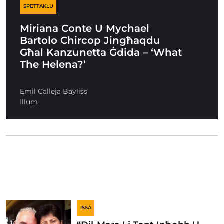
SPETTAKLU
Miriana Conte U Mychael
Bartolo Chircop Jingħaqdu
Għal Kanzunetta Ġdida – ‘What
The Helena?’
Emil Calleja Bayliss
Illum
ISSA